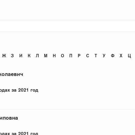
Ж
З
И
К
Л
М
Н
О
П
Р
С
Т
У
Ф
Х
Ц
колаевич
одах за 2021 год
сиповна
одах за 2021 год