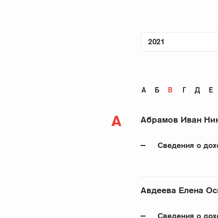
2021
А
Б
В
Г
Д
Е
А
Абрамов Иван Ни
Сведения о дох
Авдеева Елена О
Сведения о дох