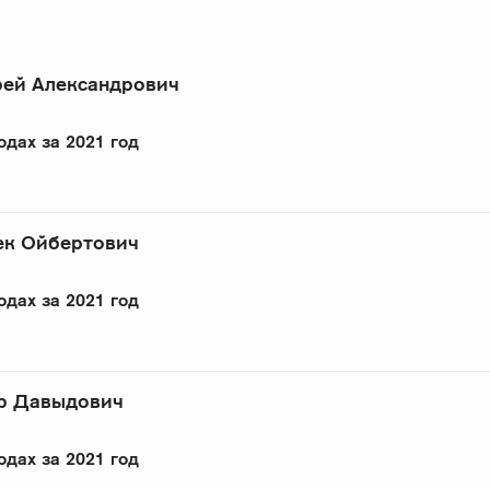
рей Александрович
одах за 2021 год
ек Ойбертович
одах за 2021 год
р Давыдович
одах за 2021 год