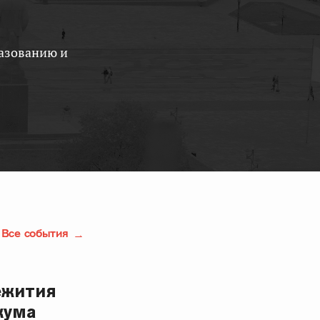
Все события
ежития
кума