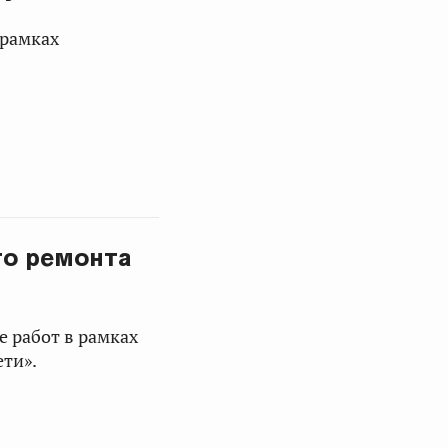
 рамках
го ремонта
 работ в рамках
ти».