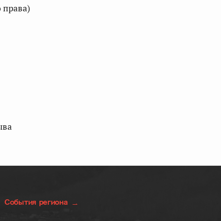
 права)
ыва
События региона