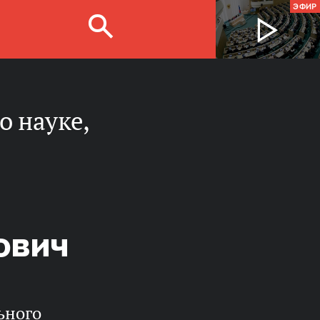
ЭФИР
ович