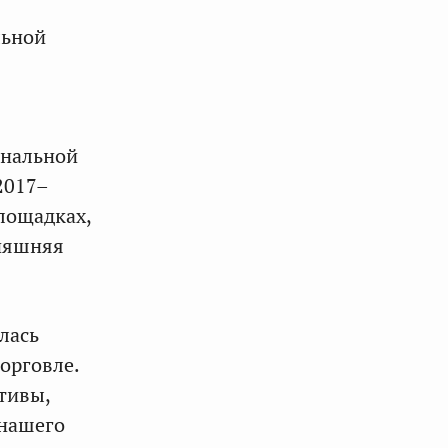
льной
ональной
2017–
лощадках,
дняшняя
лась
орговле.
тивы,
 нашего