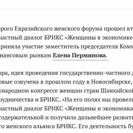
рого Евразийского женского форума прошел в
-частный диалог БРИКС «Женщины в экономике
риняла участие заместитель председателя Ком
инансовым рынкам
Елена Перминова
.
ора, идея проведения государственно-частного 
вые озвучена в прошлом году в Новосибирске,
ународном конгрессе женщин стран Шанхайско
рудничества и БРИКС. «На его полях мы прове
-частный диалог БРИКС «Женщины и экономика
содержательной и получила дальнейшее развит
го женского альянса БРИКС. Его деятельность б