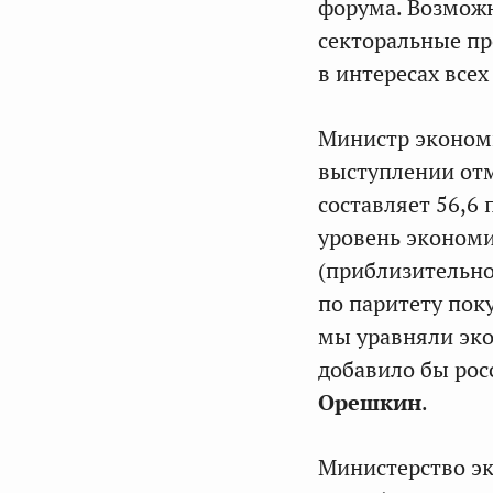
форума. Возможн
секторальные пр
в интересах все
Министр эконом
выступлении отм
составляет 56,6 
уровень экономи
(приблизительно
по паритету пок
мы уравняли эко
добавило бы рос
Орешкин
.
Министерство эк