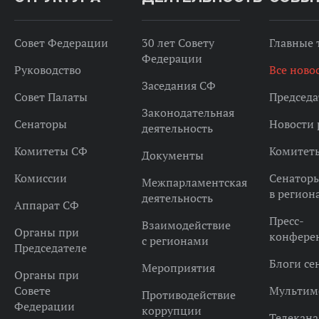
Совет Федерации
30 лет Совету
Главные
Федерации
Руководство
Все ново
Заседания СФ
Совет Палаты
Председа
Законодательная
Сенаторы
Новости 
деятельность
Комитеты СФ
Комитет
Документы
Комиссии
Сенатор
Межпарламентская
в регион
деятельность
Аппарат СФ
Пресс-
Взаимодействие
Органы при
конфере
с регионами
Председателе
Блоги се
Мероприятия
Органы при
Совете
Мультим
Противодействие
Федерации
коррупции
Телекана