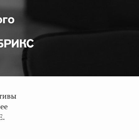
ого
 БРИКС
ативы
шее
Е.