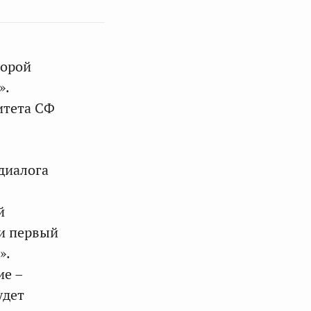
торой
».
итета СФ
диалога
й
ли первый
».
ие –
удет