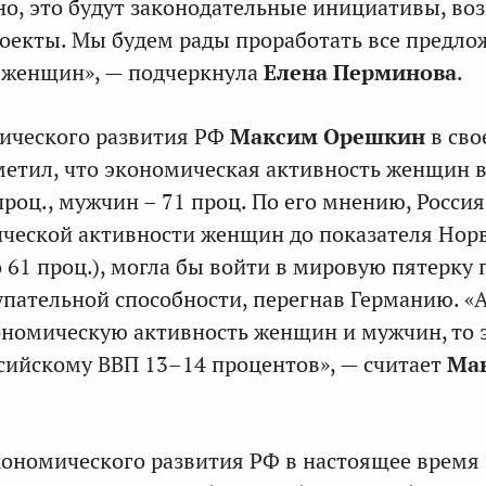
о, это будут законодательные инициативы, во
оекты. Мы будем рады проработать все предло
х женщин», — подчеркнула
Елена Перминова
.
ического развития РФ
Максим Орешкин
в сво
етил, что экономическая активность женщин в
проц., мужчин – 71 проц. По его мнению, Росси
ческой активности женщин до показателя Нор
 61 проц.), могла бы войти в мировую пятерку 
упательной способности, перегнав Германию. «
номическую активность женщин и мужчин, то 
сийскому ВВП 13–14 процентов», — считает
Ма
ономического развития РФ в настоящее время