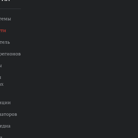
 темы
сти
тель
регионов
ы
ы
ах
нции
наторов
едиа
л