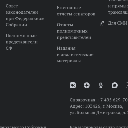
Совет
и прямы
Ежегодные
законодателей
трансля
отчеты сенаторов
при Федеральном
Для СМИ
Собрании
Отчеты
полномочных
Полномочные
представителей
представители
СФ
Издания
и аналитические
материалы
Справочная:
+7 495 629-70
Адрес:
103426, г. Москва,
ул. Большая Дмитровка, д. 
дерального Собрания
Все материалы сайта дост