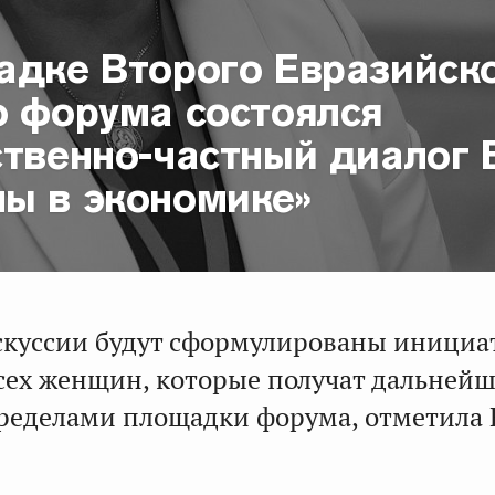
адке Второго Евразийск
о форума состоялся
ственно-частный диалог
ы в экономике»
скуссии будут сформулированы иници
всех женщин, которые получат дальней
пределами площадки форума, отметила 