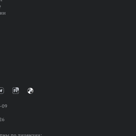
е
ции
-09
26
упны по лицензии: