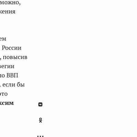
зможно,
жения
ем
 России
я, повысив
вегии
по ВВП
А если бы
это
ксим