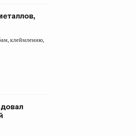
металлов,
бам, клеймлению,
ндовал
й