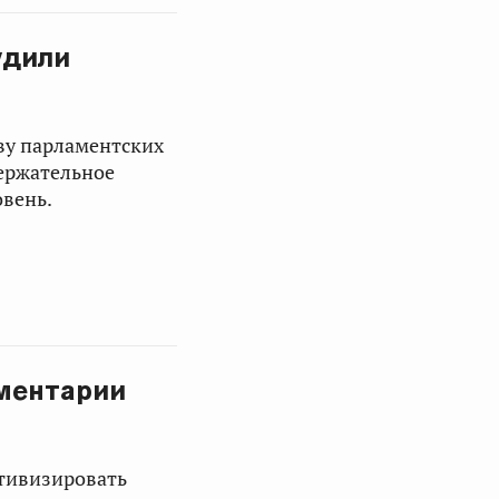
удили
ву парламентских
ержательное
овень.
аментарии
тивизировать