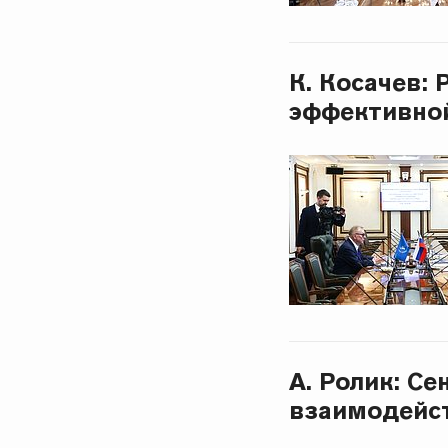
К. Косачев:
эффективной
А. Ролик: С
взаимодейст