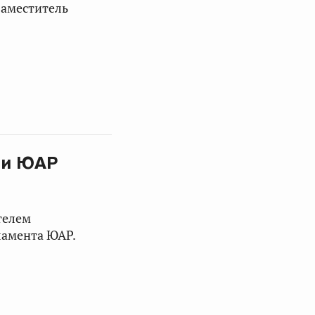
заместитель
 и ЮАР
телем
ламента ЮАР.