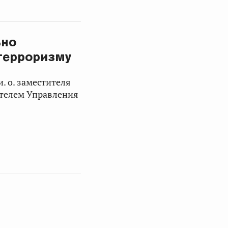
ьно
терроризму
. о. заместителя
ителем Управления