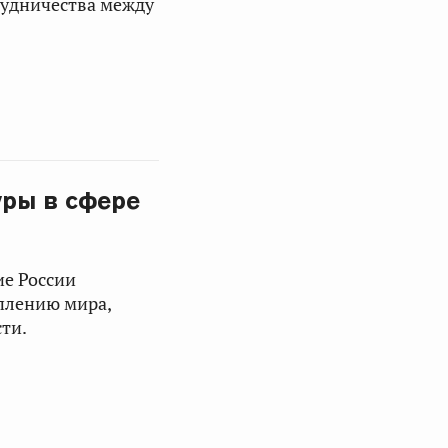
рудничества между
ры в сфере
ие России
еплению мира,
ти.