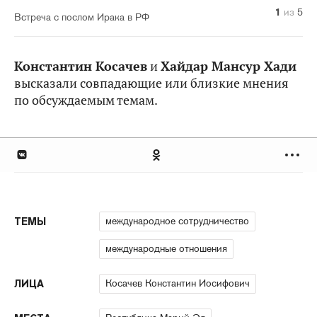
1
2
3
4
5
из
из
из
из
из
5
5
5
5
5
Встреча с послом Ирака в РФ
Константин Косачев
и
Хайдар Мансур Хади
высказали совпадающие или близкие мнения
по обсуждаемым темам.
международное сотрудничество
ТЕМЫ
международные отношения
Косачев Константин Иосифович
ЛИЦА