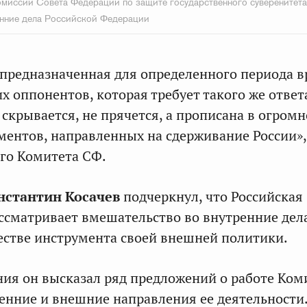
миссии Совета Федерации по защите государственного суверенитет
енние дела Российской Федерации
, предназначенная для определенного периода 
х оппонентов, которая требует такого же ответ
 скрывается, не прячется, а прописана в огром
ментов, направленных на сдерживание России»,
го Комитета СФ.
нстантин Косачев
подчеркнул, что Российская
ссматривает вмешательство во внутренние дел
честве инструмента своей внешней политики.
ния он высказал ряд предложений о работе Ком
енние и внешние направления ее деятельности