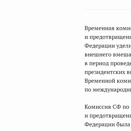
Временная комис
и предотвращени
Федерации удел
внешнего вмешат
в период провед
президентских в
Временной комис
по международ
Комиссия СФ по 
и предотвращени
Федерации была 