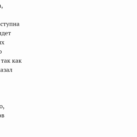
,
оступна
идет
ых
о
 так как
казал
о,
ов