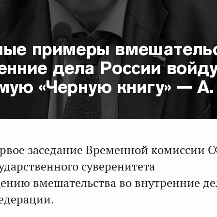
ные примеры вмешатель
енние дела России войду
мую «Черную книгу» — А.
ервое заседание Временной комиссии 
сударственного суверенитета
ению вмешательства во внутренние де
едерации.