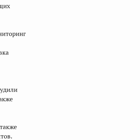
ющих
ниторинг
вка
судили
также
 также
тов.