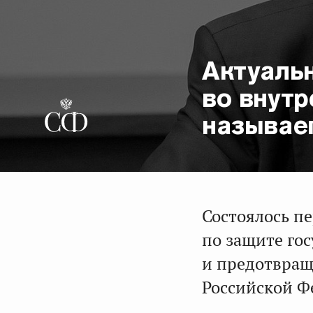
Актуаль
во внутр
называе
Состоялось п
по защите го
и предотвращ
Российской Ф