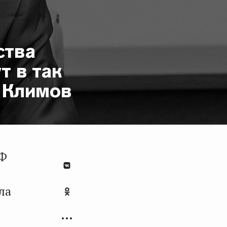
ства
т в так
 Климов
СФ
ла