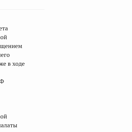
ета
кой
ращением
него
же в ходе
СФ
кой
палаты