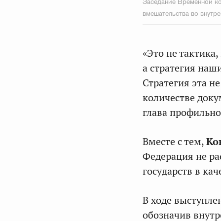
Заседание Временной ко
вмешательства во внутр
«Это не тактика
а стратегия наши
Стратегия эта не
количестве доку
глава профильно
Вместе с тем,
Ко
Федерация не ра
государств в ка
В ходе выступле
обозначив внутр