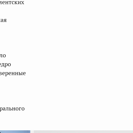
ментских
ная
ло
едро
уверенные
ерального