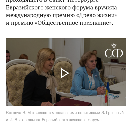
Евразийского женского форума вручила
международную премию «Древо жизни»
и премию «Общественное признание».
Встреча В. Матвиенко с молдавскими политиками З. Гречаный
и И. Влах в рамках Евразийского женского форума