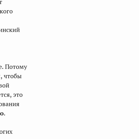
т
кого
ринский
е. Потому
, чтобы
свой
тся, это
зования
о
.
огих