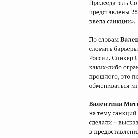
Председатель С
представлены 25
ввела санкции».
По словам
Вале
сломать барьер
России. Спикер 
каких‑либо огра
прошлого, это п
обмениваться мн
Валентина Мат
на тему санкций
сделали – выска
в предоставлени