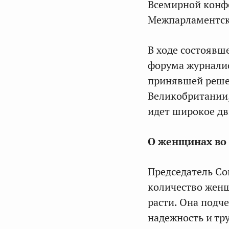
Всемирной конфе
Межпарламентско
В ходе состоявш
форума журналист
принявшей реше
Великобритании
идет широкое дв
О женщинах во 
Председатель С
количество женщ
расти. Она подч
надежность и тр