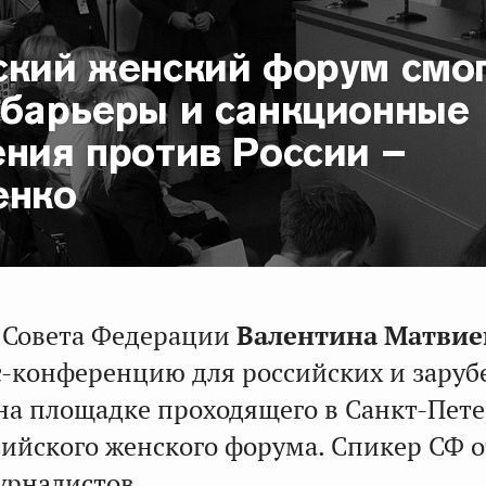
ский женский форум смо
 барьеры и санкционные
ния против России –
енко
 Совета Федерации
Валентина Матвие
с-конференцию для российских и зару
на площадке проходящего в Санкт-Пете
зийского женского форума. Спикер СФ 
урналистов.