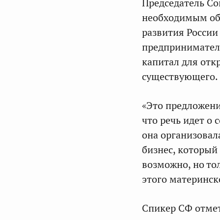
Председатель С
необходимым об
развития России
предпринимателе
капитал для отк
существующего.
«Это предложение
что речь идет о
она организовал
бизнес, который
возможно, но то
этого материнск
Спикер СФ отмет