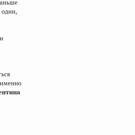
раньше
 один,
ти
ться
 именно
ентина