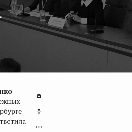
г
нко
бежных
рбурге
ответила