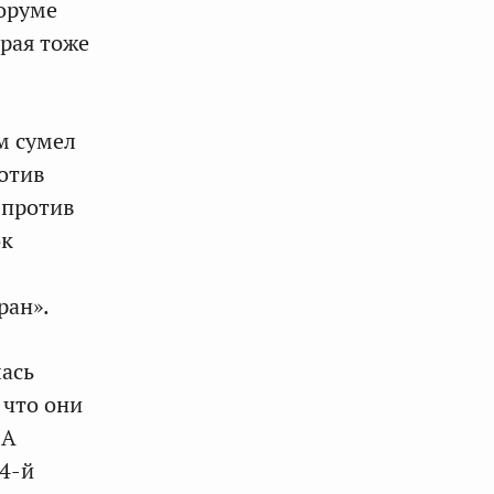
Форуме
орая тоже
м сумел
отив
 против
ок
ран».
лась
 что они
ША
 4-й