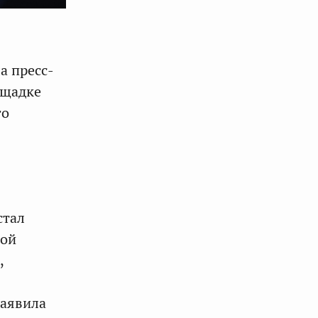
а пресс-
ощадке
го
стал
ной
,
заявила