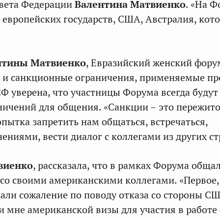
овета Федерации
Валентина Матвиенко
. «На 
 европейских государств, США, Австралия, кот
нтины Матвиенко
, Евразийский женский фору
ы и санкционные ограничения, применяемые пр
СФ уверена, что участницы Форума всегда будут
ничений для общения. «Санкции – это пережит
опытка запретить нам общаться, встречаться,
ениями, вести диалог с коллегами из других ст
виенко
, рассказала, что в рамках Форума обща
 со своими
американскими коллегами. «Первое,
зали сожаление по поводу отказа со стороны С
и мне американской визы для участия в работе