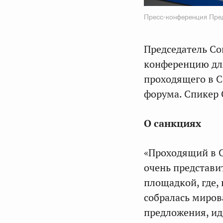
Пресс-конференция Пред
Председатель С
конференцию для
проходящего в С
форума. Спикер 
О санкциях
«Проходящий в С
очень представи
площадкой, где,
собралась мирова
предложения, ид