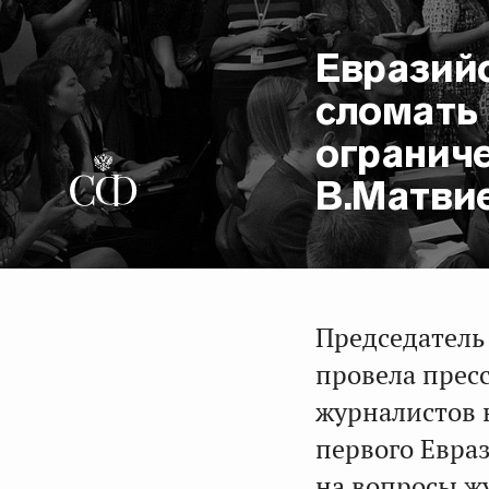
Евразий
сломать
ограниче
В.Матви
Председатель
провела прес
журналистов 
первого Евра
на вопросы ж