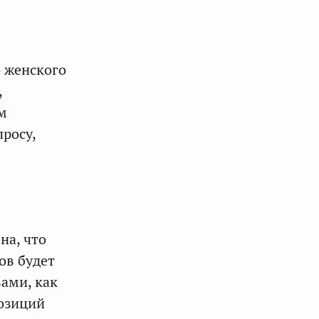
о женского
,
м
росу,
на, что
ов будет
ами, как
позиций