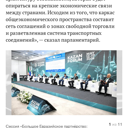
опираться на крепкие экономические связи
между странами. Исходим из того, что каркас
общеэкономического пространства составит
сеть соглашений о зонах свободной торговли
и разветвленная система транспортных
соединений», — сказал парламентарий.
10
11
1
2
3
4
5
6
7
8
9
из
из
из
из
из
из
из
из
из
из
из
11
11
11
11
11
11
11
11
11
11
11
Сессия «Большое Евразийское партнёрство: