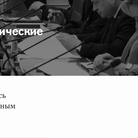
ические
сь
дным