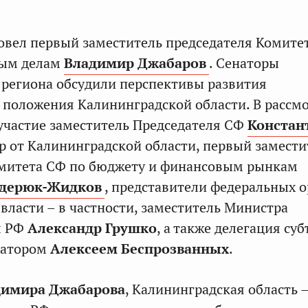
вел первый заместитель председателя Комите
ным делам
Владимир Джабаров
. Сенаторы
 региона обсудили перспективы развития
положения Калининградской области. В рассм
участие заместитель Председателя СФ
Констан
ор от Калининградской области, первый замести
омитета СФ по бюджету и финансовым рынкам
ндерюк-Жидков
, представители федеральных 
власти – в частности, заместитель Министра
л РФ
Александр Грушко
, а также делегация су
рнатором
Алексеем Беспрозванных
.
димира Джабарова
, Калининградская область 