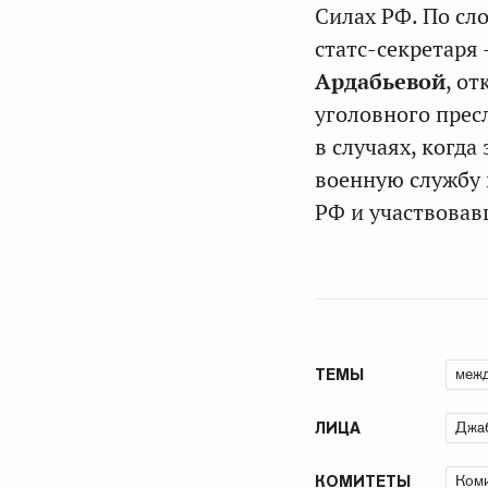
Силах РФ. По сл
статс-секретаря
Ардабьевой
, о
уголовного прес
в случаях, когд
военную службу 
РФ и участвовав
межд
ТЕМЫ
Джа
ЛИЦА
Коми
КОМИТЕТЫ