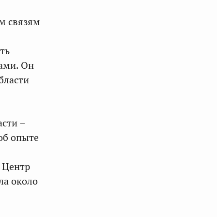
м связям
ть
ами. Он
бласти
асти –
об опыте
н Центр
ла около