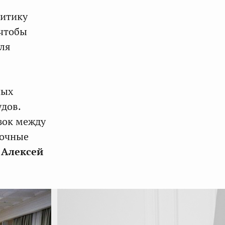
литику
 чтобы
для
ных
удов.
зок между
зочные
л
Алексей