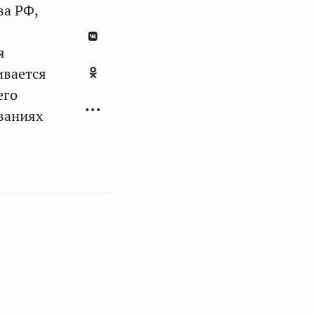
ва РФ,
я
ивается
его
ваниях