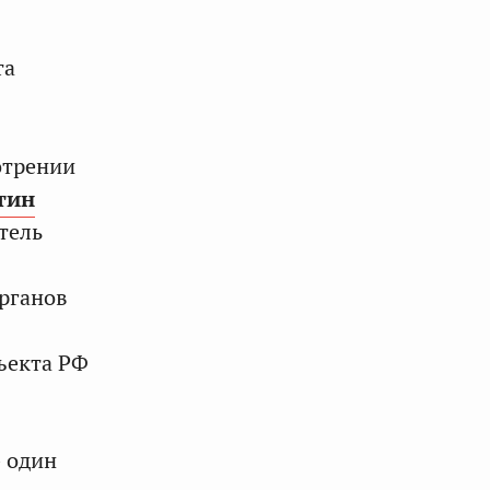
та
отрении
тин
тель
органов
бъекта РФ
– один