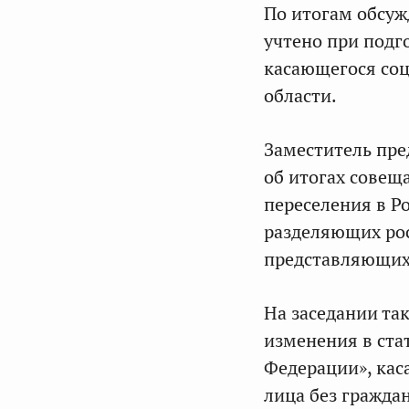
По итогам обсуж
учтено при подг
касающегося со
области.
Заместитель пре
об итогах совещ
переселения в Р
разделяющих рос
представляющих 
На заседании та
изменения в ста
Федерации», кас
лица без гражда