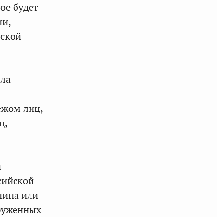
ое будет
ии,
дской
ла
ежом лиц,
ц,
и
сийской
нина или
оруженных