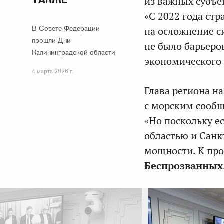
ТАКЖЕ
из важных субъе
«С 2022 года ст
В Совете Федерации
на осложнение с
прошли Дни
не было барьеро
Калининградской области
экономического 
4 марта 2026 г.
Глава региона н
с морским сообщ
«Но поскольку е
областью и Санк
мощности. К про
Беспрозванных