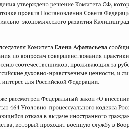
дения утверждено решение Комитета СФ, котор
отовке проекта Постановления Совета Федерац
циально-экономического развития Калинингра
дседателя Комитета
Елена Афанасьева
сообщи
ания по вопросам совершенствования практики
оссию соотечественников, проживающих за руб
сийские духовно-нравственные ценности, и ли
интерес для Российской Федерации.
кже рассмотрен Федеральный закон «О внесени
тью 464 Уголовно-процессуального кодекса Рос
ающийся отказа в выдаче иностранного гражда
нства, который проходит военную службу в Во