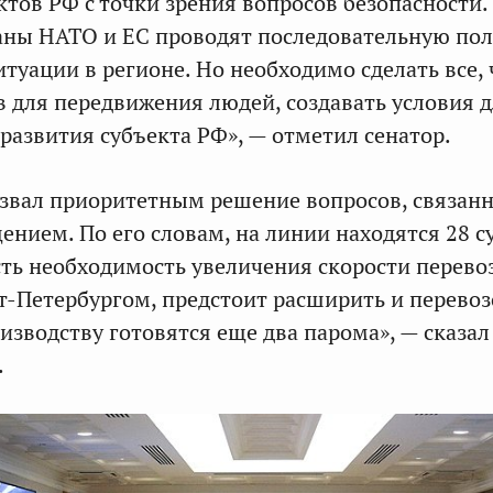
ктов РФ с точки зрения вопросов безопасности.
раны НАТО и ЕС проводят последовательную по
итуации в регионе. Но необходимо сделать все,
в для передвижения людей, создавать условия 
развития субъекта РФ», — отметил сенатор.
азвал приоритетным решение вопросов, связан
ением. По его словам, на линии находятся 28 с
сть необходимость увеличения скорости перево
т-Петербургом, предстоит расширить и перево
изводству готовятся еще два парома», — сказа
.