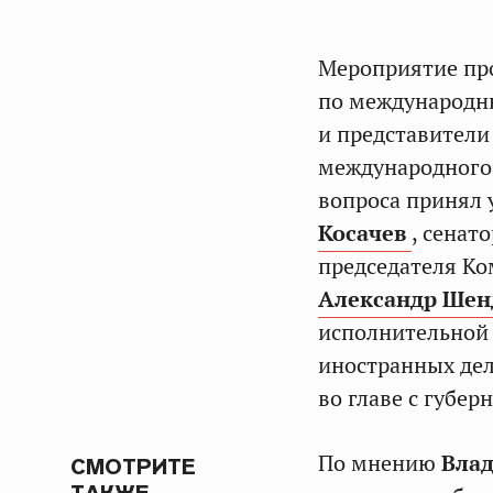
Мероприятие про
по международ
и представители
международного 
вопроса принял 
Косачев
, сенат
председателя К
Александр Ше
исполнительной 
иностранных де
во главе с губе
По мнению
Вла
СМОТРИТЕ