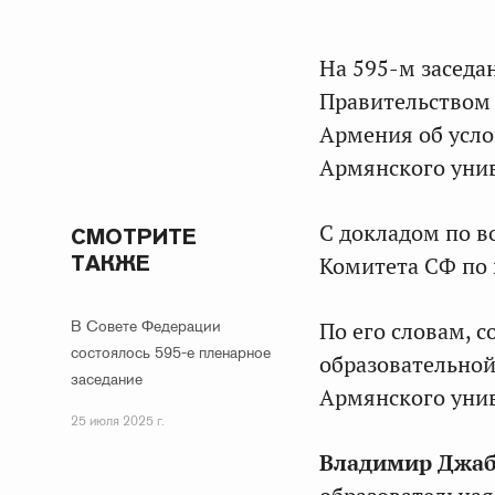
На 595-м засед
Правительством 
Армения об усло
Армянского унив
С докладом по в
СМОТРИТЕ
ТАКЖЕ
Комитета СФ по
В Совете Федерации
По его словам, 
состоялось 595-е пленарное
образовательной
заседание
Армянского унив
25 июля 2025 г.
Владимир Джаб