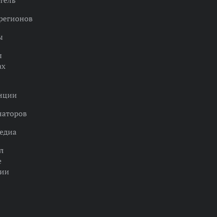
тель
регионов
ы
ы
ах
нции
наторов
едиа
л
е
ции