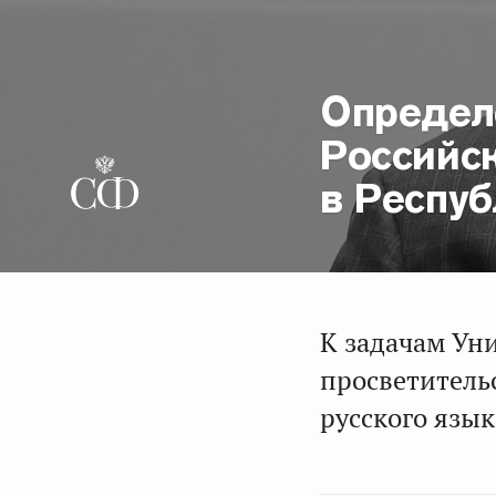
Определ
Российс
в Респу
К задачам Уни
просветитель
русского язык