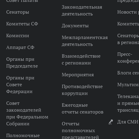
Совет Палаты
Председа
Законодательная
Сенаторы
Новости 
деятельность
Комитеты СФ
Комитет
Документы
Комиссии
Сенатор
Межпарламентская
в регион
деятельность
Аппарат СФ
Пресс-
Взаимодействие
Органы при
конфере
с регионами
Председателе
Блоги се
Мероприятия
Органы при
Совете
Мультим
Противодействие
Федерации
коррупции
Телекана
Совет
и прямы
Ежегодные
законодателей
трансля
отчеты сенаторов
при Федеральном
Для СМИ
Собрании
Отчеты
полномочных
Полномочные
представителей