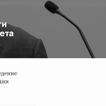
ти
ета
едение
ции