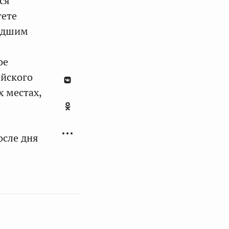
ся
тете
шедшим
ое
ийского
 местах,
осле дня