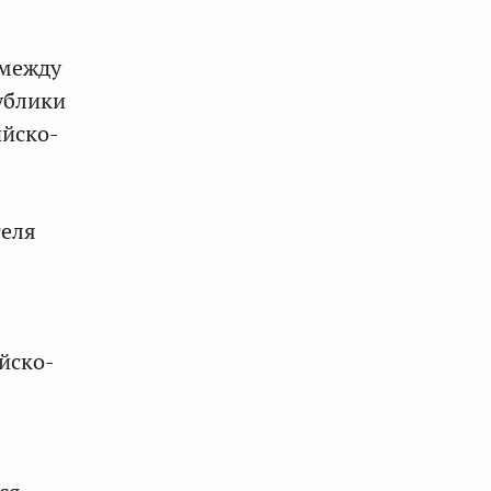
 между
ублики
ийско-
теля
йско-