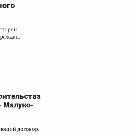
ного
 сторон
граждан.
роительства
 Малуко-
ующий договор.