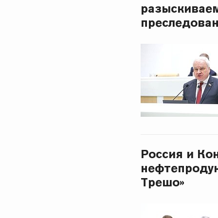
разыскиваем
преследова
Россия и Ко
нефтепродук
Трешо»