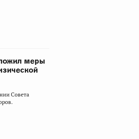
дложил меры
изической
ании Совета
оров.