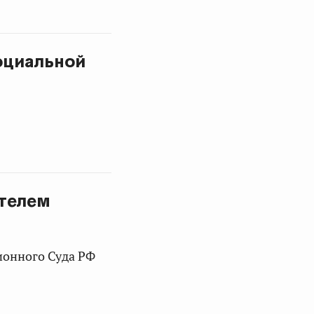
оциальной
ителем
ионного Суда РФ