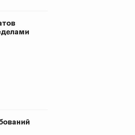
атов
ределами
ебований