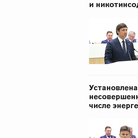
и никотинс
Установлена
несовершенн
числе энерг