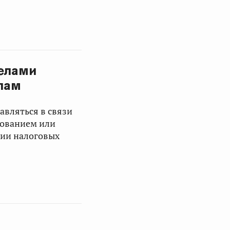
елами
лам
авляться в связи
дованием или
нии налоговых