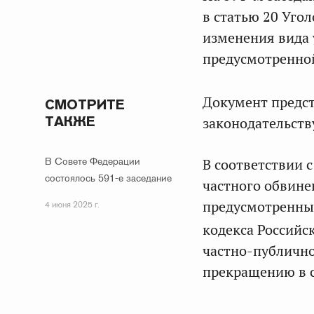
в статью 20 Уго
изменения вида 
предусмотренной
Документ предс
СМОТРИТЕ
ТАКЖЕ
законодательств
В Совете Федерации
В соответствии 
состоялось 591-е заседание
частного обвине
предусмотренных
4 июня 2025 г.
кодекса Российс
частно-публично
прекращению в 