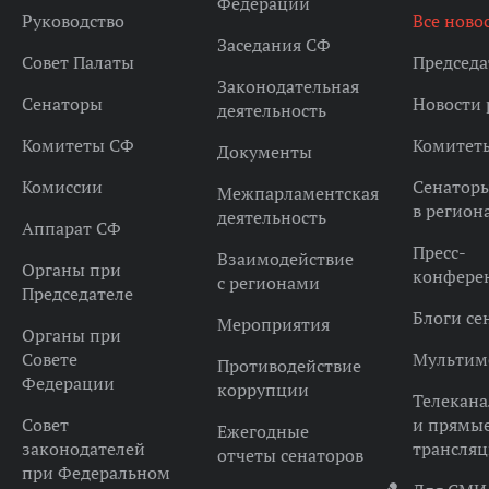
Федерации
Руководство
Все ново
Заседания СФ
Совет Палаты
Председа
Законодательная
Сенаторы
Новости 
деятельность
Комитеты СФ
Комитет
Документы
Комиссии
Сенатор
Межпарламентская
в регион
деятельность
Аппарат СФ
Пресс-
Взаимодействие
Органы при
конфере
с регионами
Председателе
Блоги се
Мероприятия
Органы при
Совете
Мультим
Противодействие
Федерации
коррупции
Телекана
Совет
и прямы
Ежегодные
законодателей
трансля
отчеты сенаторов
при Федеральном