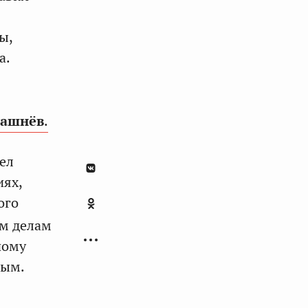
ы,
а.
машнёв
.
ел
иях,
ого
ым делам
ному
мым.