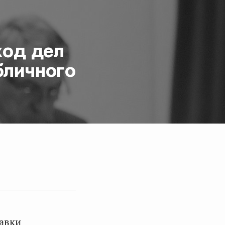
ход дел
бличного
равки