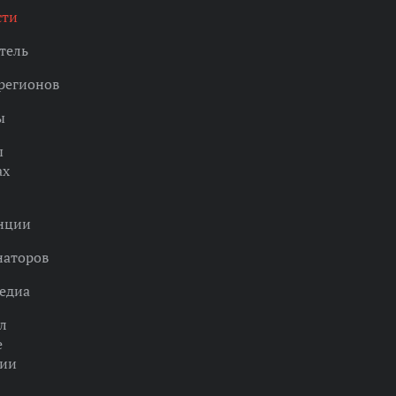
сти
тель
регионов
ы
ы
ах
нции
наторов
едиа
л
е
ции