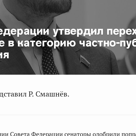
едерации утвердил пере
е в категорию частно-пу
ия
дставил Р. Смашнёв.
нии Совета Федерации сенаторы одобрили поп