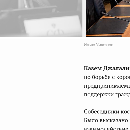
Ильяс Умаханов
Казем Джалали
по борьбе с кор
предпринимаемых
поддержки гражд
Собеседники кос
Было высказано 
взаимодействие 