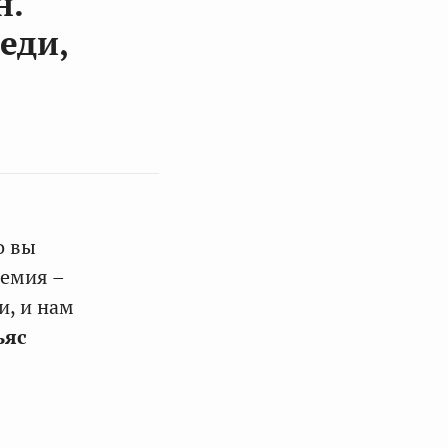
н.
еди,
о вы
демия –
и, и нам
ьяс