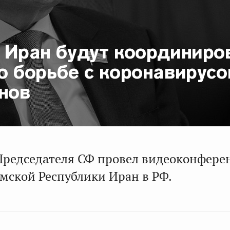
и Иран будут координиро
о борьбе с коронавирус
нов
Председателя СФ провел видеоконфер
амской Республики Иран в РФ.