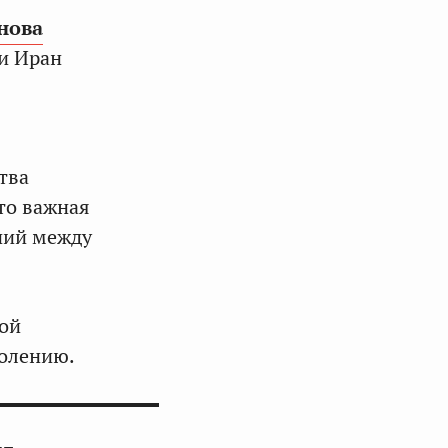
нова
и Иран
тва
то важная
ний между
ной
долению.