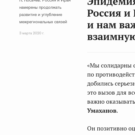
Эпидемия 
К. Косачев: Россия и Иран
намерены продолжать
Россия и 
развитие и углубление
и нам ва
межрегиональных связей
взаимну
3 марта 2020 г.
«Мы солидарны 
по противодейст
добились серьез
это вызов для вс
важно оказывать
Умаханов
.
Он позитивно о