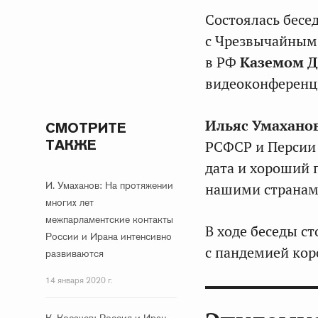
Состоялась бесе
с Чрезвычайным
в РФ
Каземом 
видеоконференц
Ильяс Умахано
СМОТРИТЕ
ТАКЖЕ
РСФСР и Персии 
дата и хороший 
И. Умаханов: На протяжении
нашими странам
многих лет
межпарламентские контакты
В ходе беседы с
России и Ирана интенсивно
с пандемией кор
развиваются
14 января 2020 г.