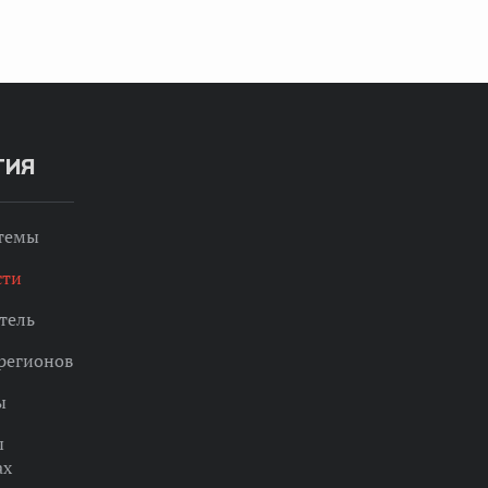
ТИЯ
 темы
сти
тель
регионов
ы
ы
ах