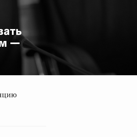
вать
ом —
енцию