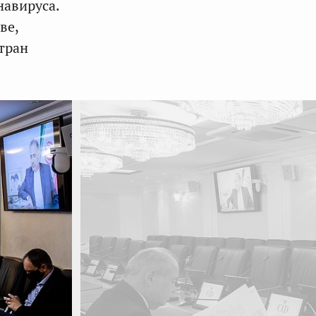
навируса.
ве,
тран