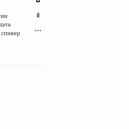
сии
лата
 спикер