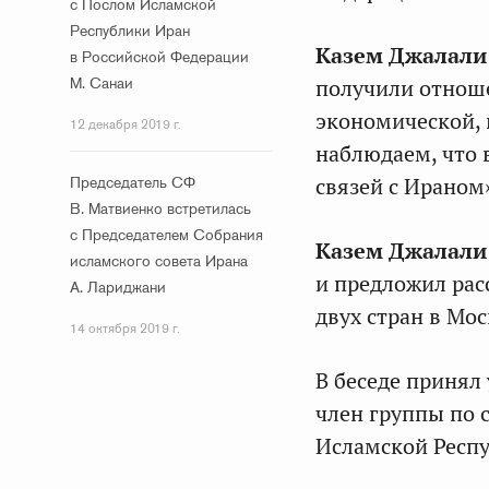
с Послом Исламской
Республики Иран
Казем Джалали
в Российской Федерации
М. Санаи
получили отноше
экономической, 
12 декабря 2019 г.
наблюдаем, что 
Председатель СФ
связей с Ираном
В. Матвиенко встретилась
с Председателем Собрания
Казем Джалали
исламского совета Ирана
и предложил рас
А. Лариджани
двух стран в Мос
14 октября 2019 г.
В беседе принял
член группы по 
Исламской Респ