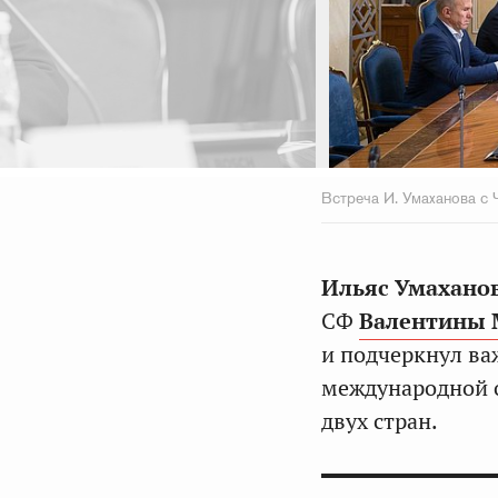
Встреча И. Умаханова 
Ильяс Умахано
СФ
Валентины 
и подчеркнул ва
международной о
двух стран.