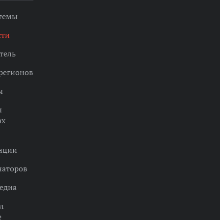
 темы
сти
тель
регионов
ы
ы
ах
нции
наторов
едиа
л
е