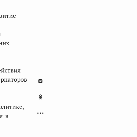
звитие
ы
них
ействия
ернаторов
олитике,
ета