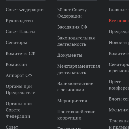
Совет Федерации
30 лет Совету
Главные
Федерации
Руководство
Все ново
Заседания СФ
Совет Палаты
Председа
Законодательная
Сенаторы
Новости 
деятельность
Комитеты СФ
Комитет
Документы
Комиссии
Сенатор
Межпарламентская
в регион
деятельность
Аппарат СФ
Пресс-
Взаимодействие
Органы при
конфере
с регионами
Председателе
Блоги се
Мероприятия
Органы при
Совете
Мультим
Противодействие
Федерации
коррупции
Телекана
Совет
и прямы
Ежегодные