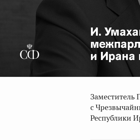
И. Умаха
межпарл
и Ирана
Заместитель 
с Чрезвычай
Республики И