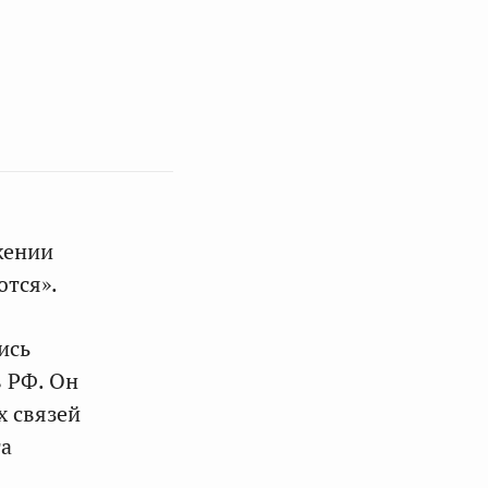
жении
ются».
ись
 РФ. Он
х связей
та