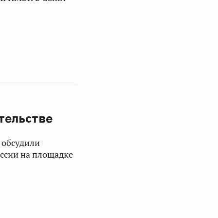
тельстве
а обсудили
оссии на площадке