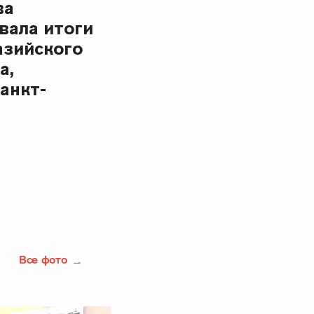
ва
вала итоги
азийского
а,
анкт-
Все фото