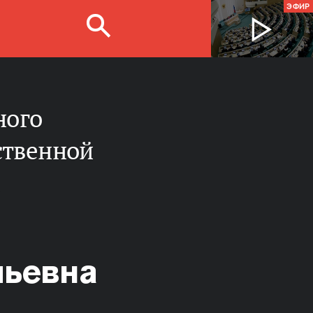
ЭФИР
ственной
льевна