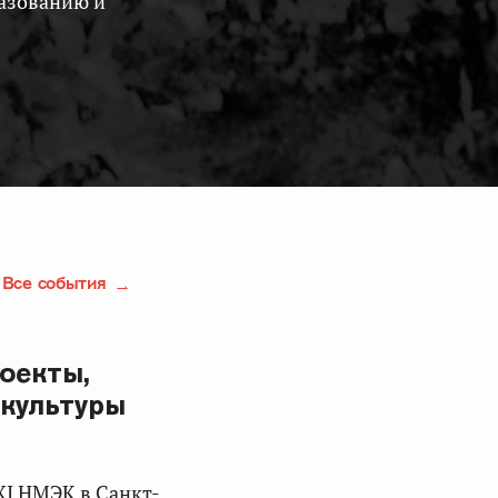
Все события
оекты,
 культуры
XI НМЭК в Санкт-