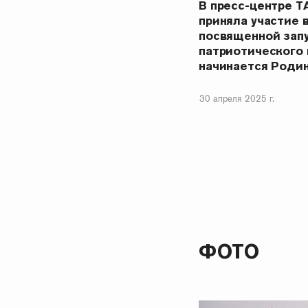
В пресс-центре Т
приняла участие 
посвященной запу
патриотического 
начинается Роди
30 апреля 2025 г.
ФОТО