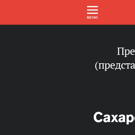
МЕНЮ
представитель от законодательного
(предст
Сахар