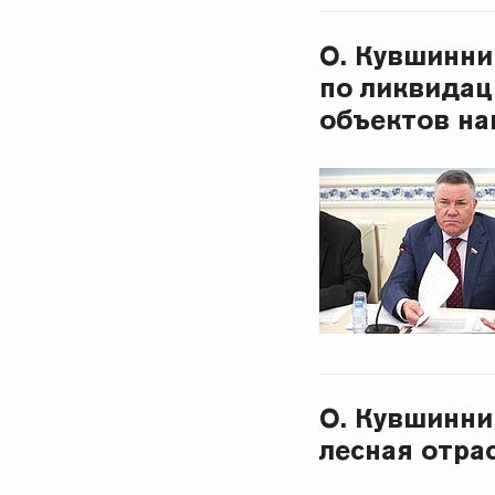
О. Кувшинни
по ликвидац
объектов на
О. Кувшинни
лесная отра