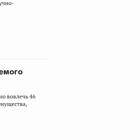
учно-
уемого
но вовлечь 46
мущества,