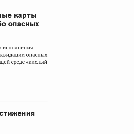
ные карты
бо опасных
м исполнения
иквидации опасных
щей среде «кислый
остижения