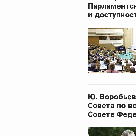
Парламентс
и доступнос
Ю. Воробьев
Совета по в
Совете Фед