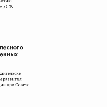
звитию
ер СФ.
 лесного
венных
и
хангельске
м развития
ции при Совете