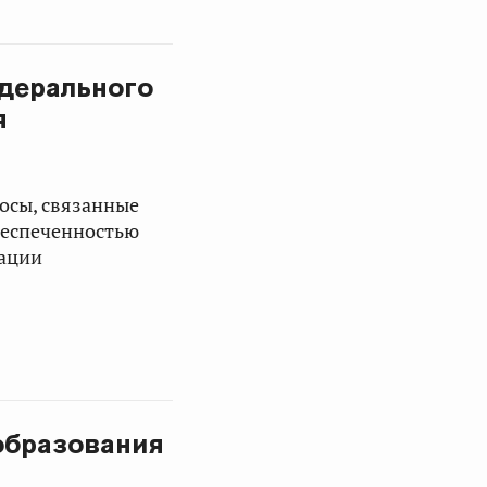
едерального
я
осы, связанные
беспеченностью
зации
образования