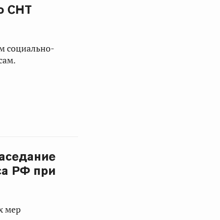
ю СНТ
м социально-
сам.
заседание
са РФ при
х мер