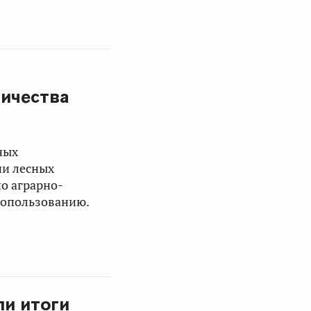
личества
ных
ии лесных
о аграрно-
допользованию.
ли итоги