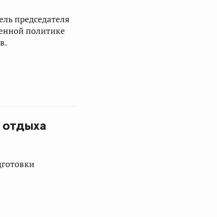
ель председателя
венной политике
в.
 отдыха
дготовки