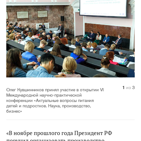
1
2
3
из
из
из
3
3
3
Олег Кувшинников принял участие в открытии VI
Международной научно-практической
конференции «Актуальные вопросы питания
детей и подростков. Наука, производство,
бизнес»
«В ноябре прошлого года Президент РФ
поручил организовать производство