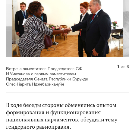
1
2
3
4
5
6
из
из
из
из
из
из
6
6
6
6
6
6
Встреча заместителя Председателя СФ
И.Умаханова с первым заместителем
Председателя Сената Республики Бурунди
Спес-Карита Нджебарикануйе
В ходе беседы стороны обменялись опытом
формирования и функционирования
национальных парламентов, обсудили тему
гендерного равноправия.