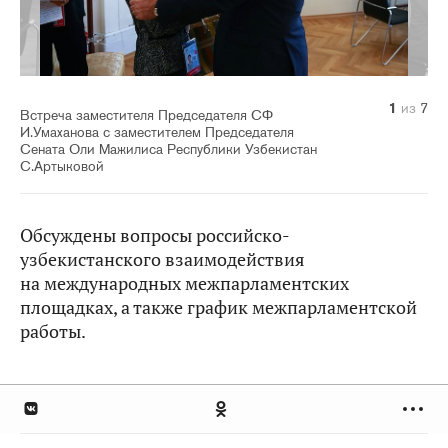
1
2
3
4
5
6
7
из
из
из
из
из
из
из
7
7
7
7
7
7
7
Встреча заместителя Председателя СФ
И.Умаханова с заместителем Председателя
Сената Оли Мажилиса Республики Узбекистан
С.Артыковой
Обсуждены вопросы российско-
узбекистанского взаимодействия
на международных межпарламентских
площадках, а также график межпарламентской
работы.