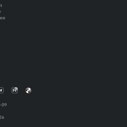
л
е
ции
-09
26