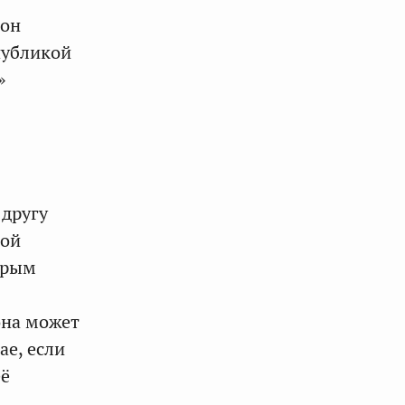
кон
публикой
»
 другу
кой
орым
она может
ае, если
её