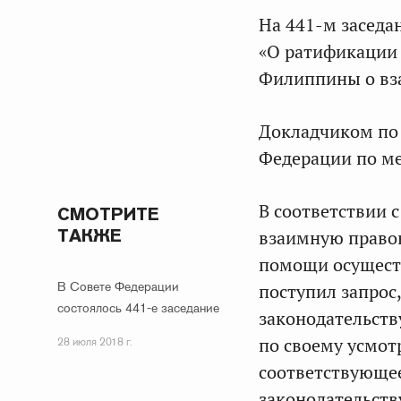
На 441-м заседа
«О ратификации 
Филиппины о вз
Докладчиком по 
Федерации по м
В соответствии 
СМОТРИТЕ
ТАКЖЕ
взаимную право
помощи осуществ
В Совете Федерации
поступил запрос
состоялось 441-е заседание
законодательств
по своему усмот
28 июля 2018 г.
соответствующее
законодательств