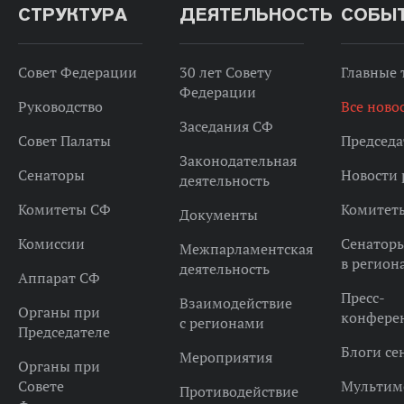
СТРУКТУРА
ДЕЯТЕЛЬНОСТЬ
СОБЫ
Совет Федерации
30 лет Совету
Главные
Федерации
Руководство
Все ново
Заседания СФ
Совет Палаты
Председа
Законодательная
Сенаторы
Новости 
деятельность
Комитеты СФ
Комитет
Документы
Комиссии
Сенатор
Межпарламентская
в регион
деятельность
Аппарат СФ
Пресс-
Взаимодействие
Органы при
конфере
с регионами
Председателе
Блоги се
Мероприятия
Органы при
Совете
Мультим
Противодействие