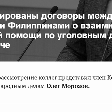
ированы договоры межд
 и Филиппинами о взаим
й помощи по уголовным 
аче
рассмотрение коллег представил член 
народным делам
Олег Морозов.