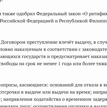
 также одобрил Федеральный закон «О ратифи
 Российской Федерацией и Республикой Филип
 Договором преступление влечёт выдачу, в случ
оловно наказуемым в соответствии с законодат
ающихся государств и предусматривает наказа
свободы на срок не менее 1 года или более тяж
опросы, касающиеся: оснований для отказа в в
отсрочки в выдаче или выдачи на время; напр
е; направления ходатайства о временном задер
ередачи лица; осуществления отсрочки в выда