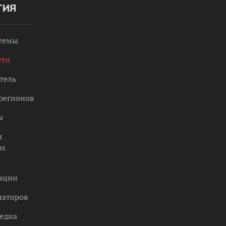
ТИЯ
 темы
сти
тель
регионов
ы
ы
ах
нции
наторов
едиа