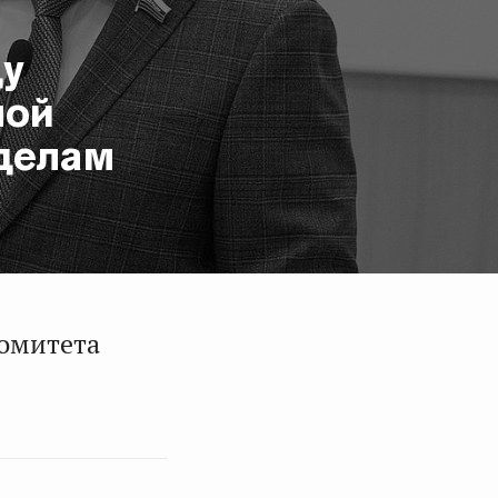
у
ной
делам
Комитета