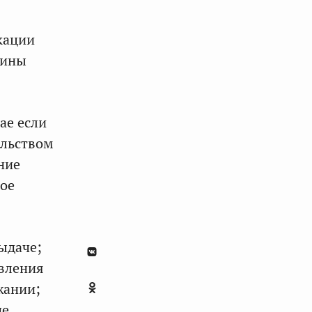
кации
пины
ае если
ельством
ние
кое
ыдаче;
авления
жании;
че