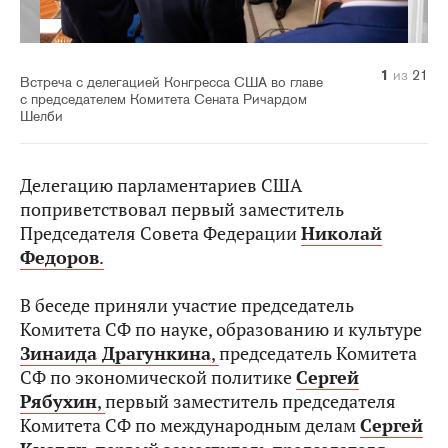
10
14
20
21
11
12
13
15
16
17
18
19
1
2
3
4
5
6
7
8
9
из
из
из
из
из
из
из
из
из
из
из
из
из
из
из
из
из
из
из
из
из
21
21
21
21
21
21
21
21
21
21
21
21
21
21
21
21
21
21
21
21
21
Встреча с делегацией Конгресса США во главе
с председателем Комитета Сената Ричардом
Шелби
Делегацию парламентариев США
поприветствовал первый заместитель
Председателя Совета Федерации
Николай
Федоров
.
В беседе приняли участие председатель
Комитета СФ по науке, образованию и культуре
Зинаида Драгункина
,
председатель Комитета
СФ по экономической политике
Сергей
Рябухин
,
первый заместитель председателя
Комитета СФ по международным делам
Сергей