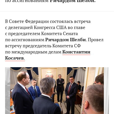
по ассигнованиям
Ричардом Шелби.
В Совете Федерации состоялась встреча
с делегацией Конгресса США во главе
с председателем Комитета Сената
по ассигнованиям
Ричардом Шелби
. Провел
встречу председатель Комитета СФ
по международным делам
Константин
Косачев
.