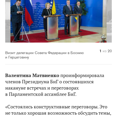
10
14
20
11
12
13
15
16
17
18
19
1
2
3
4
5
6
7
8
9
из
из
из
из
из
из
из
из
из
из
из
из
из
из
из
из
из
из
из
из
20
20
20
20
20
20
20
20
20
20
20
20
20
20
20
20
20
20
20
20
Визит делегации Совета Федерации в Боснию
и Герцеговину
Валентина Матвиенко
проинформировала
членов Президиума БиГ о состоявшихся
накануне встречах и переговорах
в Парламентской ассамблее БиГ.
«Состоялись конструктивные переговоры. Это
не только хорошая возможность обсудить темы,