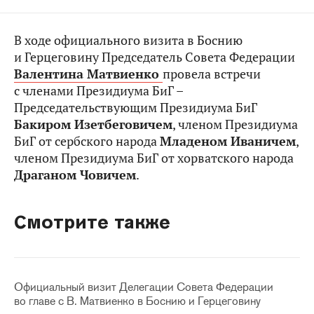
В ходе официального визита в Боснию
и Герцеговину Председатель Совета Федерации
Валентина Матвиенко
провела встречи
с членами Президиума БиГ –
Председательствующим Президиума БиГ
Бакиром Изетбеговичем
, членом Президиума
БиГ от сербского народа
Младеном Иваничем
,
членом Президиума БиГ от хорватского народа
Драганом Човичем
.
Смотрите также
Официальный визит Делегации Совета Федерации
во главе с В. Матвиенко в Боснию и Герцеговину