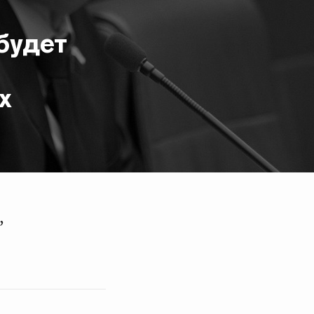
будет
х
,