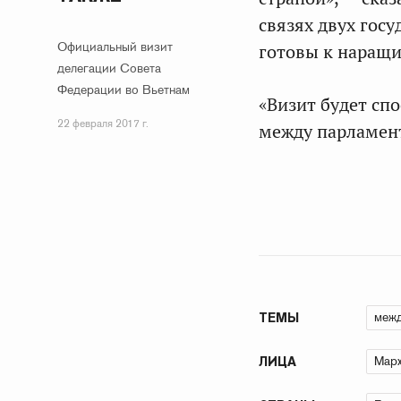
связях двух госу
Официальный визит
готовы к наращи
делегации Совета
Федерации во Вьетнам
«Визит будет сп
22 февраля 2017 г.
между парламент
межд
ТЕМЫ
Марх
ЛИЦА