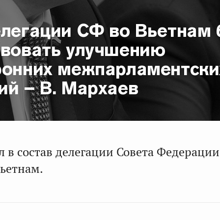
елегации СФ во Вьетнам 
твовать улучшению
ронних межпарламентски
ий – В. Мархаев
л в состав делегации Совета Федерации
ьетнам.