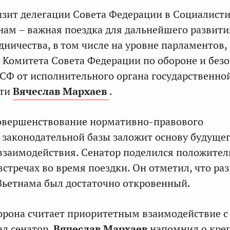
зит делегации Совета Федерации в Социалист
нам – важная поездка для дальнейшего развити
дничества, в том числе на уровне парламентов,
 Комитета Совета Федерации по обороне и безо
 СФ от исполнительного органа государственно
сти
Вячеслав Мархаев
.
совершенствование нормативно-правового
 законодательной базы заложит основу будуще
взаимодействия. Сенатор поделился положите
встречах во время поездки. Он отметил, что ра
Вьетнама был достаточно откровенный.
орона считает приоритетным взаимодействие с
ал сенатор.
Вячеслав Мархаев
напомнил о кре