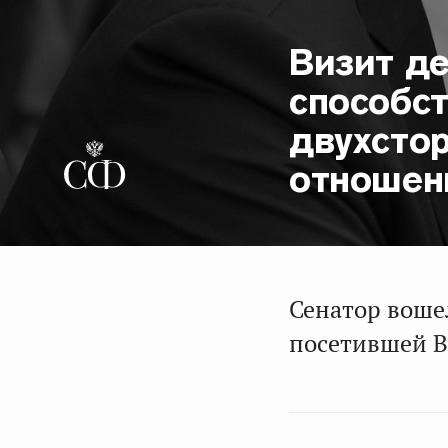
Визит д
способс
двухсто
отношен
Сенатор воше
посетившей В