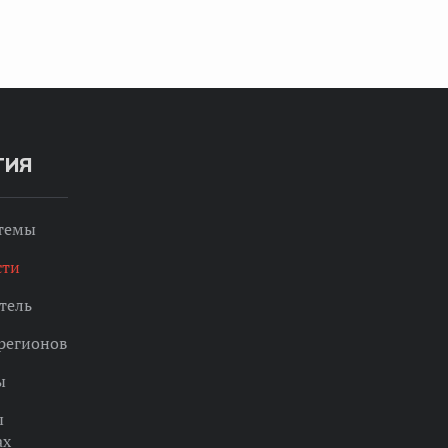
ТИЯ
 темы
сти
тель
регионов
ы
ы
ах