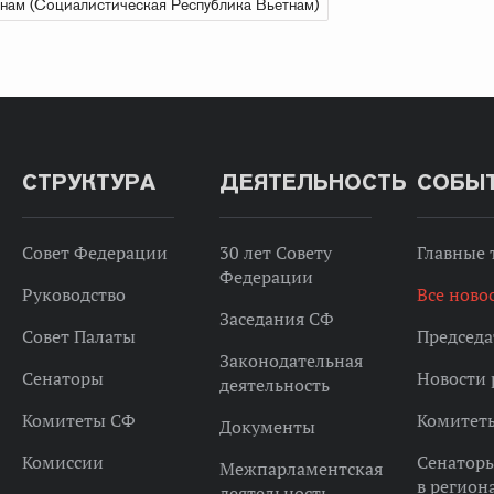
нам (Социалистическая Республика Вьетнам)
СТРУКТУРА
ДЕЯТЕЛЬНОСТЬ
СОБЫ
Совет Федерации
30 лет Совету
Главные
Федерации
Руководство
Все ново
Заседания СФ
Совет Палаты
Председа
Законодательная
Сенаторы
Новости 
деятельность
Комитеты СФ
Комитет
Документы
Комиссии
Сенатор
Межпарламентская
в регион
деятельность