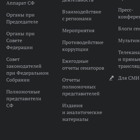
Аппарат СФ
Пресс-
Взаимодействие
Органы при
конфере
с регионами
Председателе
Блоги се
Мероприятия
Органы при
Совете
Мультим
Противодействие
Федерации
коррупции
Телекана
Совет
и прямы
Ежегодные
законодателей
трансля
отчеты сенаторов
при Федеральном
Для СМИ
Собрании
Отчеты
полномочных
Полномочные
представителей
представители
СФ
Издания
и аналитические
материалы