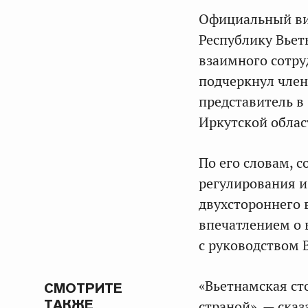
Официальный ви
Республику Вьет
взаимного сотру
подчеркнул член
представитель в
Иркутской обла
По его словам, 
регулирования и
двухстороннего 
впечатлением о 
с руководством 
«Вьетнамская ст
СМОТРИТЕ
ТАКЖЕ
страной», — сказ