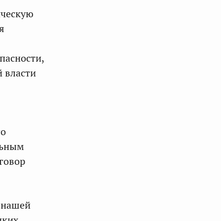
ическую
я
пасности,
й власти
го
льным
зговор
 нашей
пких