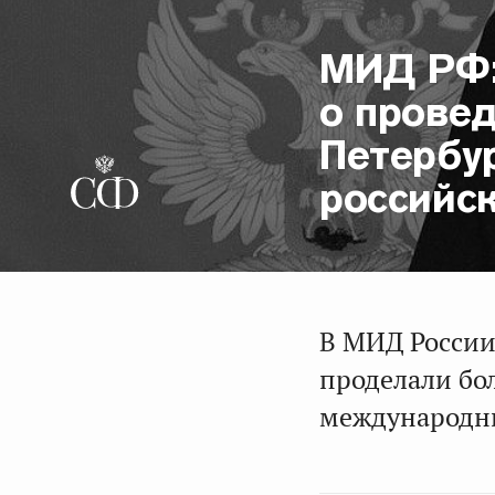
МИД РФ:
о провед
Петербу
российс
В МИД России
проделали бо
международн