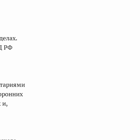
делах.
Д РФ
нтариями
торонних
 и,