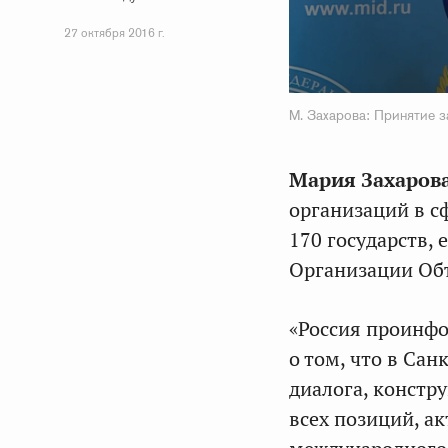
27 октября 2016 г.
М. Захарова: Принятие 
Мария Захаров
организаций в с
170 государств,
Организации Об
«Россия проинф
о том, что в Са
диалога, констр
всех позиций, а