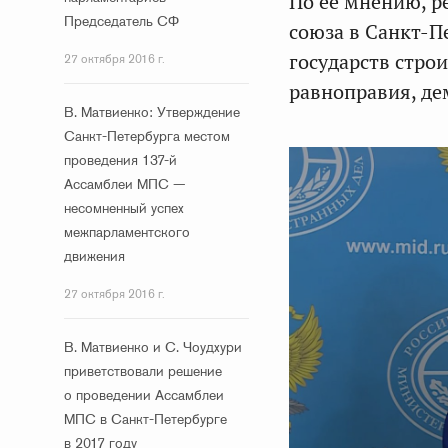
По ее мнению, 
Председатель СФ
союза в Санкт-П
государств стро
27 октября 2016 г.
равноправия, де
В. Матвиенко: Утверждение
Санкт-Петербурга местом
проведения 137-й
Ассамблеи МПС —
несомненный успех
межпарламентского
движения
27 октября 2016 г.
В. Матвиенко и С. Чоудхури
приветствовали решение
о проведении Ассамблеи
МПС в Санкт-Петербурге
в 2017 году