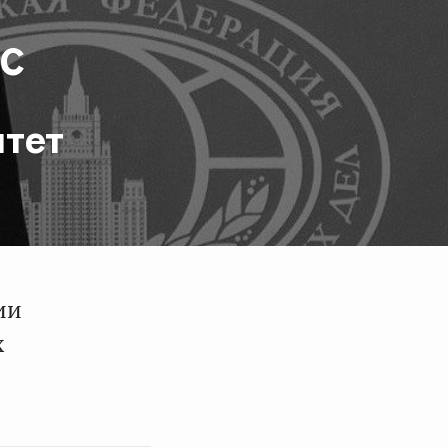
ПС
итет
ии
х