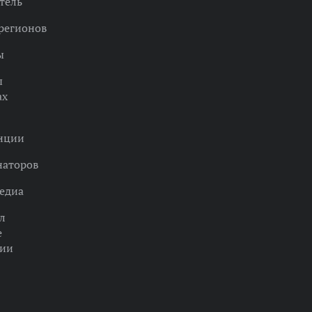
тель
регионов
ы
ы
ах
нции
наторов
едиа
л
е
ции