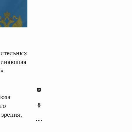
вительных
единяющая
м»
оюза
ого
 зрения,