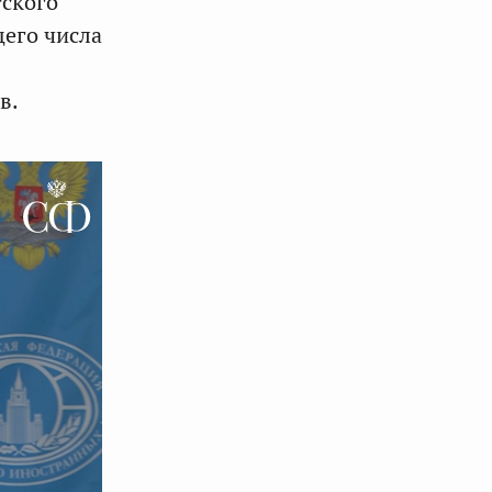
ского
его числа
в.