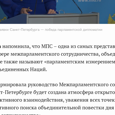
заявки Санкт-Петербурга — победа парламентской дипломатии
а
напомнила, что МПС – одна из самых предста
фере межпарламентского сотрудничества, объ
 ее также называют «парламентским измерение
ъединенных Наций.
ормировала руководство Межпарламентского с
нкт-Петербурге будет создана атмосфера открыт
уктивного взаимодействия, уважения всех точек
ктивного поиска объединительной повестки дня