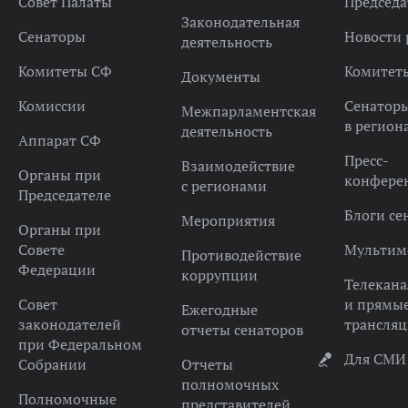
Совет Палаты
Председа
Законодательная
Сенаторы
Новости 
деятельность
Комитеты СФ
Комитет
Документы
Комиссии
Сенатор
Межпарламентская
в регион
деятельность
Аппарат СФ
Пресс-
Взаимодействие
Органы при
конфере
с регионами
Председателе
Блоги се
Мероприятия
Органы при
Совете
Мультим
Противодействие
Федерации
коррупции
Телекана
Совет
и прямы
Ежегодные
законодателей
трансля
отчеты сенаторов
при Федеральном
Для СМИ
Собрании
Отчеты
полномочных
Полномочные
представителей