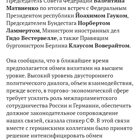
Председатель Совета Федерации
Валентина
Матвиенко
по итогам встреч с Федеральным
Президентом республики
Йоахимом Гауком
,
Председателем Бундестага
Норбертом
Ламмертом
, Министром иностранных дел
Гидо Вестервелле
, а также Правящим
бургомистром Берлина
Клаусом Воверайтом
.
Она сообщила, что в ближайшее время
предполагается обмен визитами на высшем
уровне. Высокий уровень двустороннего
политического диалога, объем взаимодействия,
прежде всего, в торгово-экономической сфере
требует усилить роль межпарламентского
сотрудничества России и Германии, обеспечить
должное законодательное сопровождение
наших связей, сказала спикер СФ. В этой связи
вместе с германскими коллегами было принято
решение интенсифицировать обмен