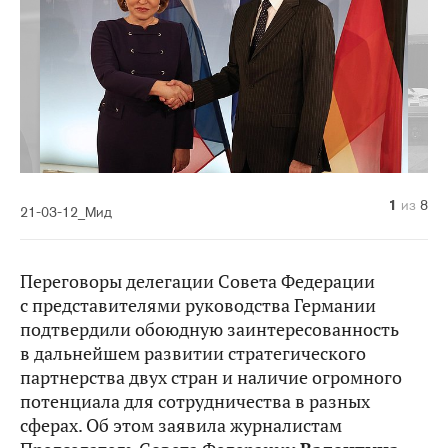
1
2
3
4
5
6
7
8
из
из
из
из
из
из
из
из
8
8
8
8
8
8
8
8
21-03-12_Мид
Переговоры делегации Совета Федерации
с представителями руководства Германии
подтвердили обоюдную заинтересованность
в дальнейшем развитии стратегического
партнерства двух стран и наличие огромного
потенциала для сотрудничества в разных
сферах. Об этом заявила журналистам