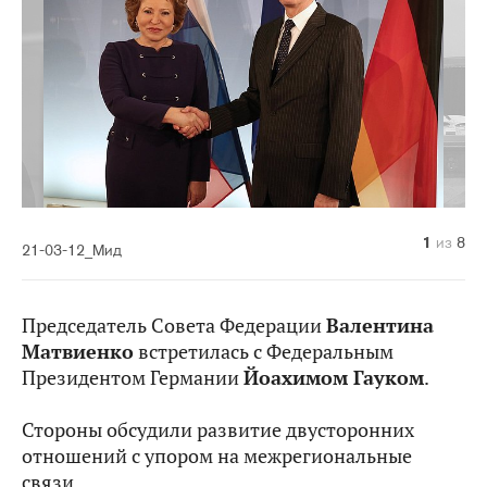
1
2
3
4
5
6
7
8
из
из
из
из
из
из
из
из
8
8
8
8
8
8
8
8
21-03-12_Мид
Председатель Совета Федерации
Валентина
Матвиенко
встретилась с Федеральным
Президентом Германии
Йоахимом Гауком
.
Стороны обсудили развитие двусторонних
отношений с упором на межрегиональные
связи.