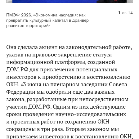
10
14
11
12
13
1
2
3
4
5
6
7
8
9
из
из
из
из
из
из
из
из
из
из
из
из
из
из
14
14
14
14
14
14
14
14
14
14
14
14
14
14
ПМЭФ-2026. «Экономика наследия: как
превратить культурный капитал в драйвер
развития территорий»
Она сделала акцент на законодательной работе,
указав на правовое закрепление статуса
информационной платформы, созданной
ДОМ.РФ для привлечения потенциальных
инвесторов к приобретению и восстановлению
ОКН. «3 июня на пленарном заседании Совета
Федерации мы одобрили еще два важных
закона, разработанные при непосредственном
участии ДОМ.РФ. Одним из них действующие
сроки проведения научно-исследовательских
и проектных работ по сохранению ОКН
сокращены в три раза. Вторым законом мы
привлекаем инвесторов к восстановлению ОКН,