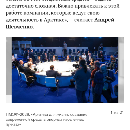
достаточно сложная. Важно привлекать к этой
работе компании, которые ведут свою
деятельность в Арктике», — считает
Андрей
Шевченко
.
10
14
20
21
11
12
13
15
16
17
18
19
1
2
3
4
5
6
7
8
9
из
из
из
из
из
из
из
из
из
из
из
из
из
из
из
из
из
из
из
из
из
21
21
21
21
21
21
21
21
21
21
21
21
21
21
21
21
21
21
21
21
21
ПМЭФ-2026. «Арктика для жизни: создание
современной среды в опорных населенных
пунктах»