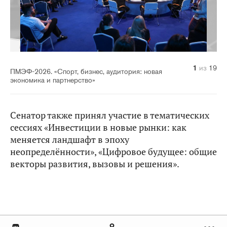
10
14
11
12
13
15
16
17
18
19
1
2
3
4
5
6
7
8
9
из
из
из
из
из
из
из
из
из
из
из
из
из
из
из
из
из
из
из
19
19
19
19
19
19
19
19
19
19
19
19
19
19
19
19
19
19
19
ПМЭФ-2026. «Спорт, бизнес, аудитория: новая
экономика и партнерство»
Сенатор также принял участие в тематических
сессиях «Инвестиции в новые рынки: как
меняется ландшафт в эпоху
неопределённости», «Цифровое будущее: общие
векторы развития, вызовы и решения».