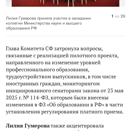
10
14
20
21
22
23
24
25
26
27
28
29
11
12
13
15
16
17
18
19
1
2
3
4
5
6
7
8
9
из
из
из
из
из
из
из
из
из
из
из
из
из
из
из
из
из
из
из
из
из
из
из
из
из
из
из
из
из
29
29
29
29
29
29
29
29
29
29
29
29
29
29
29
29
29
29
29
29
29
29
29
29
29
29
29
29
29
Лилия Гумерова приняла участие в заседании
коллегии Министерства науки и высшего
образования РФ
Глава Комитета СФ затронула вопросы,
связанные с реализацией пилотного проекта,
направленного на изменение уровней
профессионального образования,
трудоустройством выпускников, в том числе
иностранных граждан, мониторингом
инициированного сенаторами закона от 23 мая
2025 г. № 114-ФЗ, которым были внесены
изменения в ФЗ «Об образовании в РФ» в части
установления регулирования платного приема.
Лилия Гумерова
также акцентировала