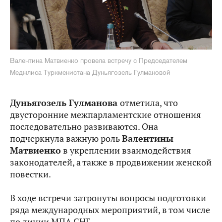
Валентина Матвиенко провела встречу с Председателем
Меджлиса Туркменистана Дуньягозель Гулмановой
Дуньягозель Гулманова
отметила, что
двусторонние межпарламентские отношения
последовательно развиваются. Она
подчеркнула важную роль
Валентины
Матвиенко
в укреплении взаимодействия
законодателей, а также в продвижении женской
повестки.
В ходе встречи затронуты вопросы подготовки
ряда международных мероприятий, в том числе
по линии МПА СНГ.