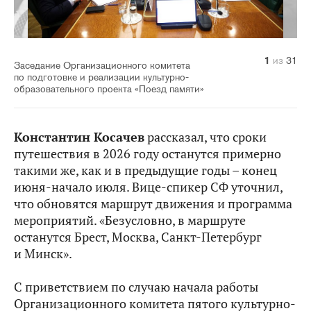
10
14
20
21
22
23
24
25
26
27
28
29
30
31
11
12
13
15
16
17
18
19
1
2
3
4
5
6
7
8
9
из
из
из
из
из
из
из
из
из
из
из
из
из
из
из
из
из
из
из
из
из
из
из
из
из
из
из
из
из
из
из
31
31
31
31
31
31
31
31
31
31
31
31
31
31
31
31
31
31
31
31
31
31
31
31
31
31
31
31
31
31
31
Заседание Организационного комитета
по подготовке и реализации культурно-
образовательного проекта «Поезд памяти»
Константин Косачев
рассказал, что сроки
путешествия в 2026 году останутся примерно
такими же, как и в предыдущие годы – конец
июня-начало июля. Вице-спикер СФ уточнил,
что обновятся маршрут движения и программа
мероприятий. «Безусловно, в маршруте
останутся Брест, Москва, Санкт-Петербург
и Минск».
С приветствием по случаю начала работы
Организационного комитета пятого культурно-