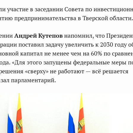
и участие в заседании Совета по инвестицион
итию предпринимательства в Тверской области
лении
Андрей Кутепов
напомнил, что Президен
рации поставил задачу увеличить к 2030 году 
новной капитал не менее чем на 60% по сравн
года. «Для этого запущены федеральные меры п
 решения «сверху» не работают — всё решается
казал парламентарий.