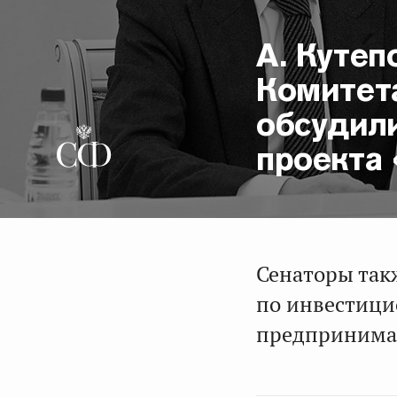
А. Куте
Комитет
обсудил
проекта 
Сенаторы так
по инвестици
предпринимат