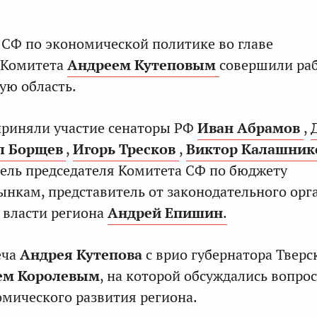
СФ по экономической политике во главе
 Комитета
Андреем Кутеповым
совершили ра
ую область.
приняли участие сенаторы РФ
Иван Абрамов
,
л Борщев
,
Игорь Тресков
,
Виктор Калашник
тель председателя Комитета СФ по бюджету
нкам, представитель от законодательного орг
 власти региона
Андрей Епишин
.
еча
Андрея Кутепова
с врио губернатора Тверс
ем Королевым
, на которой обсуждались вопро
мического развития региона.