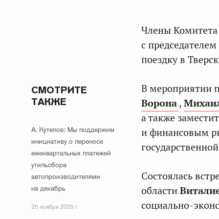
Члены Комитета 
с председателем
поездку в Тверск
В мероприятии 
СМОТРИТЕ
ТАКЖЕ
Ворона
,
Михаи
а также замести
А. Кутепов: Мы поддержим
и финансовым ры
инициативу о переносе
государственной
ежеквартальных платежей
утильсбора
Состоялась встр
автопроизводителями
на декабрь
области
Витали
социально-эконо
25 ноября 2025 г.