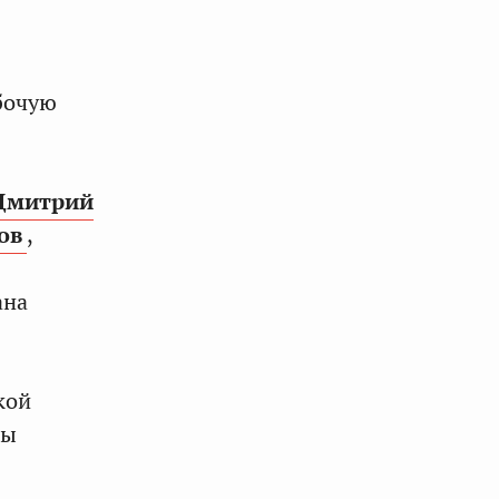
бочую
Дмитрий
ов
,
ана
кой
сы