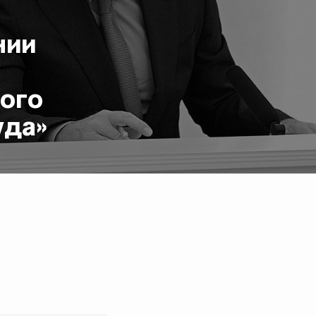
нии
ого
уда»