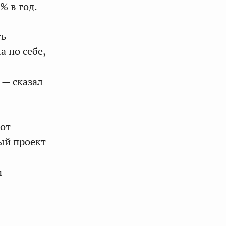
% в год.
ть
а по себе,
 — сказал
тот
ый проект
и