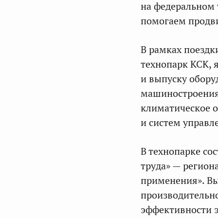
на федеральном 
помогаем продв
В рамках поезд
технопарк КСК,
и выпуску обору
машиностроения.
климатическое о
и систем управл
В технопарке со
труда» — регион
применения». В
производительно
эффективности э