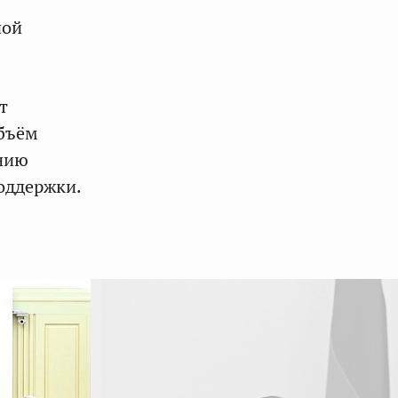
ной
.
т
объём
ению
оддержки.