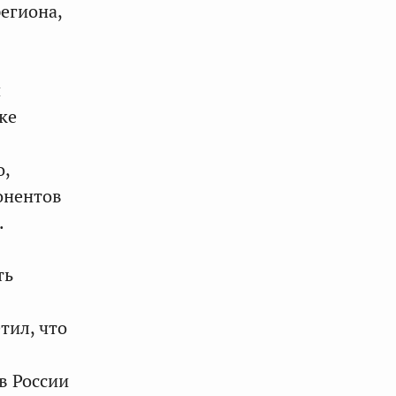
егиона,
й
ке
о,
онентов
.
ть
тил, что
в России