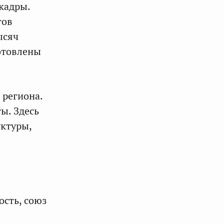
кадры.
тов
ысяч
отовлены
 региона.
ы. Здесь
уктуры,
ость, союз