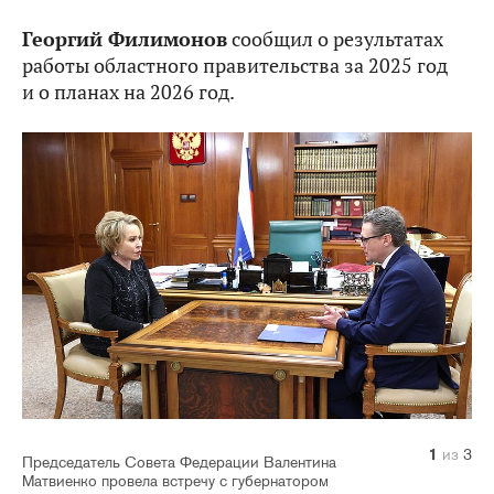
Георгий Филимонов
сообщил о результатах
работы областного правительства за 2025 год
и о планах на 2026 год.
1
2
3
из
из
из
3
3
3
Председатель Совета Федерации Валентина
Матвиенко провела встречу с губернатором