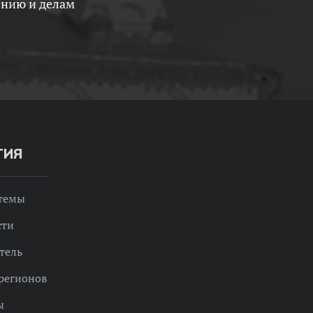
ению и делам
ТИЯ
 темы
сти
тель
регионов
ы