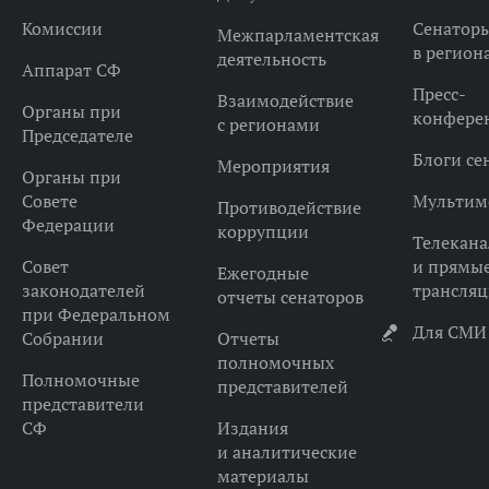
Комиссии
Сенатор
Межпарламентская
в регион
деятельность
Аппарат СФ
Пресс-
Взаимодействие
Органы при
конфере
с регионами
Председателе
Блоги се
Мероприятия
Органы при
Совете
Мультим
Противодействие
Федерации
коррупции
Телекана
Совет
и прямы
Ежегодные
законодателей
трансля
отчеты сенаторов
при Федеральном
Для СМИ
Собрании
Отчеты
полномочных
Полномочные
представителей
представители
СФ
Издания
и аналитические
материалы