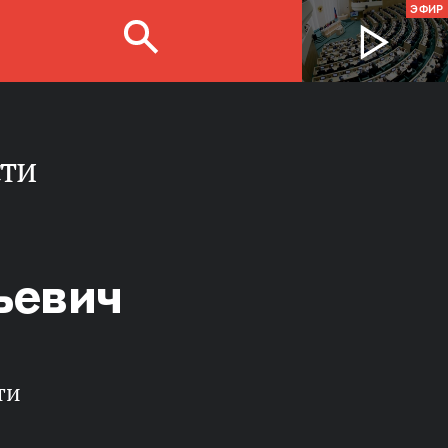
ЭФИР
сти
ьевич
ти