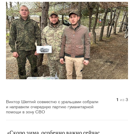
1
2
3
из
из
из
3
3
3
Виктор Шептий совместно с уральцами собрали
и направили очередную партию гуманитарной
помощи в зону СВО
«Скоро зима, особенно важно сейчас