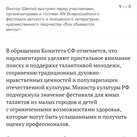
1
2
3
4
5
6
7
8
из
из
из
из
из
из
из
из
8
8
8
8
8
8
8
8
Виктор Шептий выступил перед участниками,
организаторами и гостями XIV Всероссийского
фестиваля детского и юношеского литературно-
художественного творчества «Все сбываются
мечты!»
В обращении Комитета СФ отмечается, что
парламентарии уделяют пристальное внимание
поиску и поддержке талантливой молодежи,
сохранению традиционных духовно-
нравственных ценностей и популяризации
отечественной культуры. Министр культуры РФ
подчеркнула значение фестиваля для юных
талантов из малых городов и детей
с ограниченными возможностями здоровья,
которые могут быть услышанными и получить
оценку профессионалов.