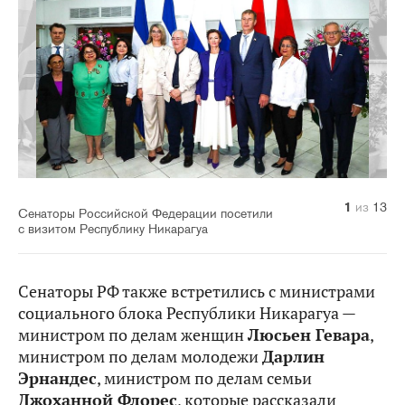
10
11
12
13
1
2
3
4
5
6
7
8
9
из
из
из
из
из
из
из
из
из
из
из
из
из
13
13
13
13
13
13
13
13
13
13
13
13
13
Сенаторы Российской Федерации посетили
с визитом Республику Никарагуа
Сенаторы РФ также встретились с министрами
социального блока Республики Никарагуа —
министром по делам женщин
Люсьен Гевара
,
министром по делам молодежи
Дарлин
Эрнандес
, министром по делам семьи
Джоханной Флорес
, которые рассказали