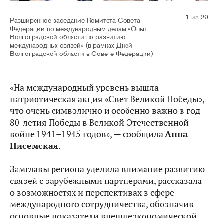
10
14
20
21
22
23
24
25
26
27
28
29
11
12
13
15
16
17
18
19
1
2
3
4
5
6
7
8
9
из
из
из
из
из
из
из
из
из
из
из
из
из
из
из
из
из
из
из
из
из
из
из
из
из
из
из
из
из
29
29
29
29
29
29
29
29
29
29
29
29
29
29
29
29
29
29
29
29
29
29
29
29
29
29
29
29
29
Расширенное заседание Комитета Совета
Федерации по международным делам «Опыт
Волгоградской области по развитию
международных связей» (в рамках Дней
Волгоградской области в Совете Федерации)
«На международный уровень вышла
патриотическая акция «Свет Великой Победы»,
что очень символично и особенно важно в год
80-летия Победы в Великой Отечественной
войне 1941–1945 годов», — сообщила
Анна
Писемская
.
Замглавы региона уделила внимание развитию
связей с зарубежными партнерами, рассказала
о возможностях и перспективах в сфере
международного сотрудничества, обозначив
основные показатели внешнеэкономической