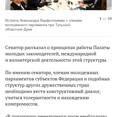
10
14
20
21
22
23
24
25
26
27
28
11
12
13
15
16
17
18
19
1
2
3
4
5
6
7
8
9
из
из
из
из
из
из
из
из
из
из
из
из
из
из
из
из
из
из
из
из
из
из
из
из
из
из
из
из
28
28
28
28
28
28
28
28
28
28
28
28
28
28
28
28
28
28
28
28
28
28
28
28
28
28
28
28
Встреча Александра Варфоломеева с членами
молодежного парламента при Тульской
областной Думе
Сенатор рассказал о принципах работы Палаты
молодых законодателей, международной
и волонтерской деятельности этой структуры.
По мнению сенатора, членам молодежных
парламентов субъектов Федерации и подобных
структур других дружественных стран
необходимо вести конструктивный диалог,
учиться толерантности и нахождению
компромиссов.
«В динамично меняющемся мире необходимо