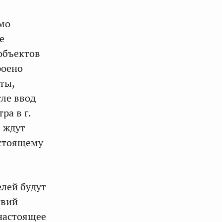
е
имо
е
объектов
роено
ты,
сле ввод
ра в г.
ы ждут
дстоящему
елей будут
твий
 настоящее