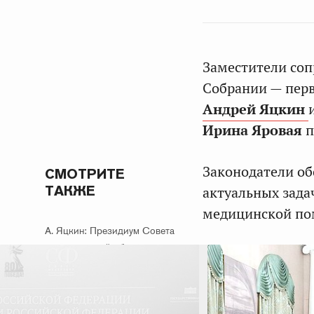
Заместители соп
Собрании — перв
Андрей Яцкин
Ирина Яровая
п
Законодатели об
СМОТРИТЕ
ТАКЖЕ
актуальных зада
медицинской п
А. Яцкин: Президиум Совета
законодателей обсудил
вопросы защиты прав
потребителей и развития
перевозок общественным