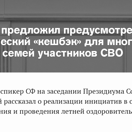
н предложил предусмотре
ческий «кешбэк» для мно
в семей участников СВО
спикер СФ на заседании Президиума С
й рассказал о реализации инициатив в 
ния и проведения летней оздоровител