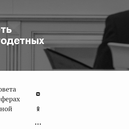
ть
годетных
овета
сферах
ьной