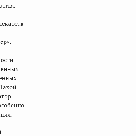
ативе
лекарств
ер».
ности
иненных
венных
Такой
атор
особенно
ения.
й