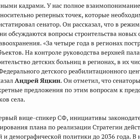
ными кадрами. У нас полное взаимопонимани
носительно реперных точек, которые необход
нстатировал сенатор. Он рассказал, что в режим
ни обсуждаются вопросы строительства новых 
авоохранения. «За четыре года в регионах пост
бъектов. На контроле руководства верхней пала
ительство детских больниц в регионах, в их чи
Федерального детского реабилитационного цент
казал
Андрей Яцкин
. Он отметил, что сенатор
кретные предложения по этим вопросам к пре
ов села.
первый вице-спикер СФ, инициативы законодат
рования плана по реализации Стратегии дейс
й и демографической политики до 2036 года. В