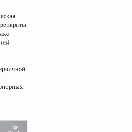
ческая
препараты
нако
ений
первичной
й
 опорных