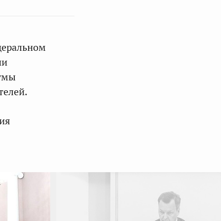
деральном
ии
Думы
телей.
ция