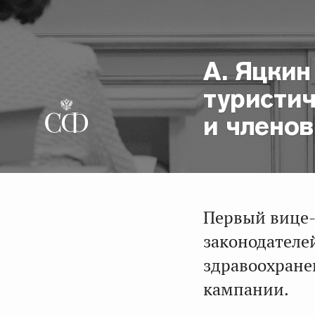
А. Яцки
туристи
и члено
Первый вице-
законодателе
здравоохране
кампании.