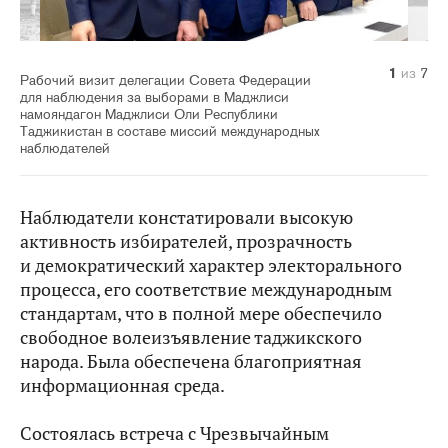
1
2
3
4
5
6
7
из
из
из
из
из
из
из
7
7
7
7
7
7
7
Рабочий визит делегации Совета Федерации
для наблюдения за выборами в Маджлиси
намояндагон Маджлиси Оли Республики
Таджикистан в составе миссий международных
наблюдателей
Наблюдатели констатировали высокую
активность избирателей, прозрачность
и демократический характер электорального
процесса, его соответствие международным
стандартам, что в полной мере обеспечило
свободное волеизъявление таджикского
народа. Была обеспечена благоприятная
информационная среда.
Состоялась встреча с Чрезвычайным