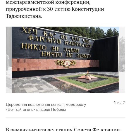
межпарламентской конференции,
приуроченной к 30-летию Конституции
Таджикистана.
1
2
3
4
5
6
7
из
из
из
из
из
из
из
7
7
7
7
7
7
7
Церемония возложения венка к мемориалу
«Вечный огонь» в парке Победы
В рамках визита делегация Совета Федерации