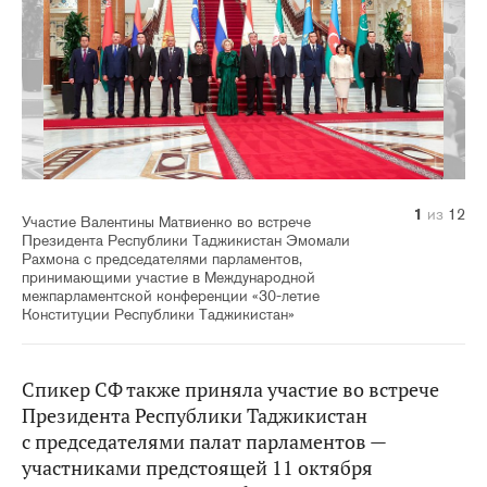
10
11
12
1
2
3
4
5
6
7
8
9
из
из
из
из
из
из
из
из
из
из
из
из
12
12
12
12
12
12
12
12
12
12
12
12
Участие Валентины Матвиенко во встрече
Президента Республики Таджикистан Эмомали
Рахмона с председателями парламентов,
принимающими участие в Международной
межпарламентской конференции «30-летие
Конституции Республики Таджикистан»
Спикер СФ также приняла участие во встрече
Президента Республики Таджикистан
с председателями палат парламентов —
участниками предстоящей 11 октября