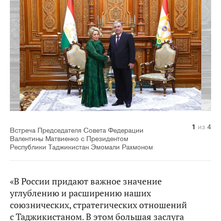
1
2
3
4
из
из
из
из
4
4
4
4
Встреча Председателя Совета Федерации
Валентины Матвиенко с Президентом
Республики Таджикистан Эмомали Рахмоном
«В России придают важное значение
углублению и расширению наших
союзнических, стратегических отношений
с Таджикистаном. В этом большая заслуга