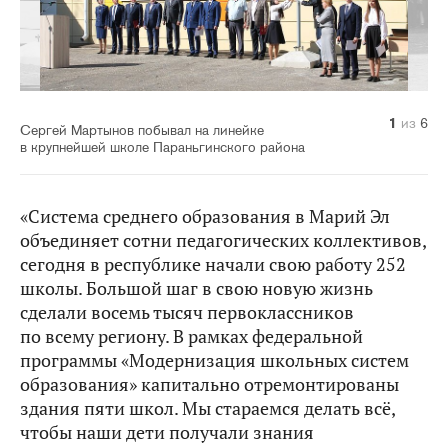
1
2
3
4
5
6
из
из
из
из
из
из
6
6
6
6
6
6
Сергей Мартынов побывал на линейке
в крупнейшей школе Параньгинского района
«Система среднего образования в Марий Эл
объединяет сотни педагогических коллективов,
сегодня в республике начали свою работу 252
школы. Большой шаг в свою новую жизнь
сделали восемь тысяч первоклассников
по всему региону. В рамках федеральной
программы «Модернизация школьных систем
образования» капитально отремонтированы
здания пяти школ. Мы стараемся делать всё,
чтобы наши дети получали знания