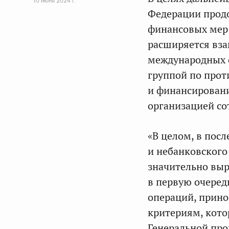
10 июня 2024 г.
Федерации прод
финансовых мер 
расширяется вза
международных 
группой по прот
и финансировани
организацией со
«В целом, в пос
и небанковского
значительно выр
в первую очеред
операций, принос
критериям, кото
Генеральной про