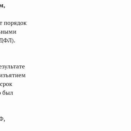
м,
т порядок
льными
НДФЛ).
езультате
 изъятием
 срок
о был
Ф,