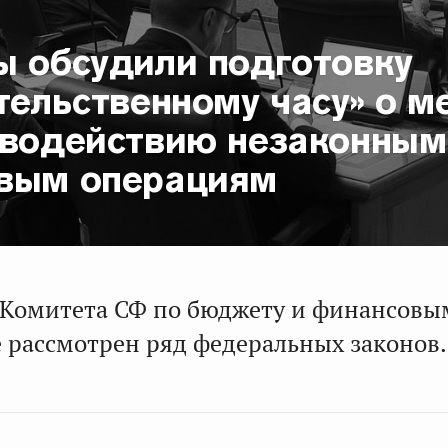
ы обсудили подготовку
тельственному часу» о м
иводействию незаконным
вым операциям
 Комитета СФ по бюджету и финансовы
 рассмотрен ряд федеральных законов.