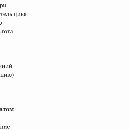
при
лательщика
о
ьгота
ений
анию)
атом
ение