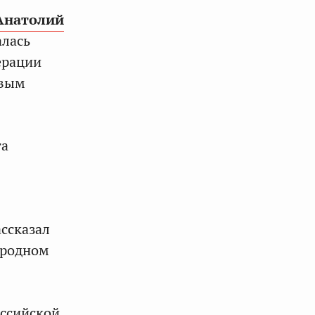
Анатолий
алась
ерации
овым
та
ссказал
ародном
оссийской