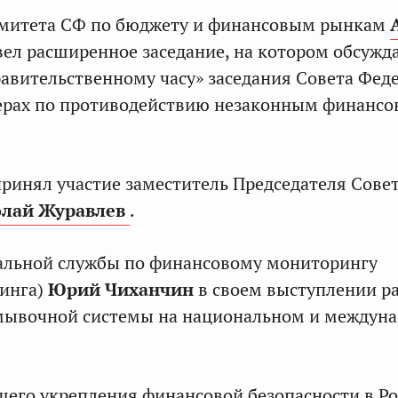
омитета СФ по бюджету и финансовым рынкам
ел расширенное заседание, на котором обсужд
равительственному часу» заседания Совета Фед
мерах по противодействию незаконным финанс
ринял участие заместитель Председателя Сове
лай Журавлев
.
альной службы по финансовому мониторингу
инга)
Юрий Чиханчин
в своем выступлении ра
тмывочной системы на национальном и междун
шего укрепления финансовой безопасности в Р