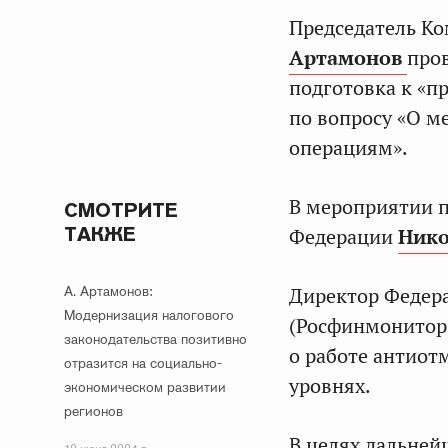
Председатель К
Артамонов
пров
подготовка к «п
по вопросу «О 
операциям».
В мероприятии п
СМОТРИТЕ
ТАКЖЕ
Федерации
Нико
А. Артамонов:
Директор Федер
Модернизация налогового
(Росфинмонитор
законодательства позитивно
о работе антио
отразится на социально-
уровнях.
экономическом развитии
регионов
В целях дальней