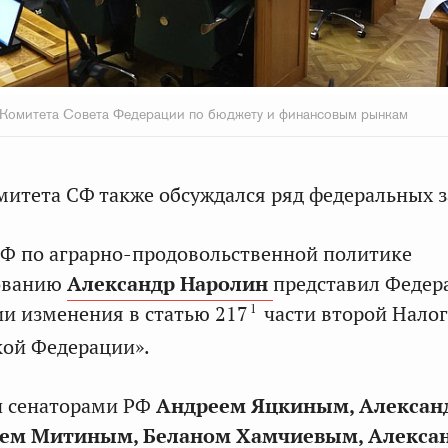
 Комитета Совета Федерации по бюджету и финансовым рынкам
митета СФ также обсуждался ряд федеральных з
Ф по аграрно-продовольственной политике
ованию
Александр Наролин
представил Федер
1
ии изменения в статью 217
части второй Нало
кой Федерации».
н сенаторами РФ
Андреем Яцкиным, Алексан
еем Митиным, Беланом Хамчиевым, Алекса