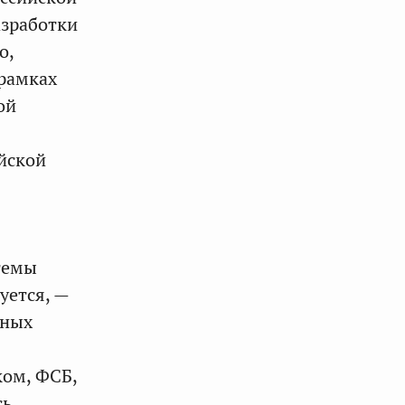
азработки
о,
 рамках
ой
йской
темы
уется, —
ьных
ком, ФСБ,
сь