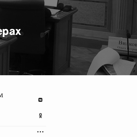
ерах
м