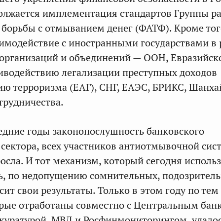
олжается имплементация стандартов Группы р
борьбы с отмыванием денег (ФАТФ). Кроме тог
имодействие с иностранными государствами в
организаций и объединений — ООН, Евразийск
иводействию легализации преступных доходов
ю терроризма (ЕАГ), СНГ, ЕАЭС, БРИКС, Шанха
трудничества.
ледние годы законопослушность банковского
 сектора, всех участников антиотмывочной сис
осла. И тот механизм, который сегодня использ
ь, по недопущению сомнительных, подозрител
ит свои результаты. Только в этом году по тем
рые отработаны совместно с Центральным бан
куратурой, МВД и Росфинмониторингом, удало