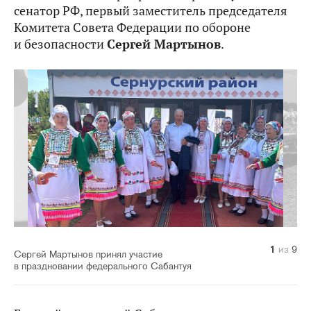
сенатор РФ, первый заместитель председателя
Комитета Совета Федерации по обороне
и безопасности
Сергей Мартынов
.
1
2
3
4
5
6
7
8
9
из
из
из
из
из
из
из
из
из
9
9
9
9
9
9
9
9
9
Сергей Мартынов принял участие
в праздновании федерального Сабантуя