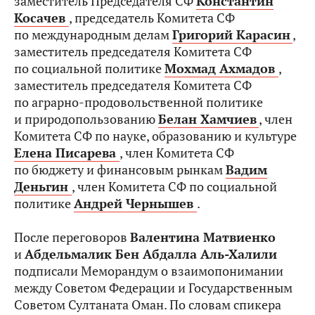
заместитель Председателя СФ
Константин
Косачев
, председатель Комитета СФ
по международным делам
Григорий Карасин
,
заместитель председателя Комитета СФ
по социальной политике
Мохмад Ахмадов
,
заместитель председателя Комитета СФ
по аграрно-продовольственной политике
и природопользованию
Белан Хамчиев
, член
Комитета СФ по науке, образованию и культуре
Елена Писарева
, член Комитета СФ
по бюджету и финансовым рынкам
Вадим
Деньгин
, член Комитета СФ по социальной
политике
Андрей Чернышев
.
После переговоров
Валентина Матвиенко
и
Абдельмалик Бен Абдалла Аль-Халили
подписали Меморандум о взаимопонимании
между Советом Федерации и Государственным
Советом Султаната Оман. По словам спикера