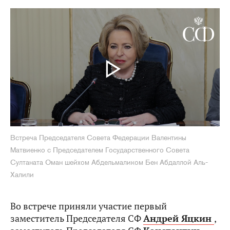
Встреча Председателя Совета Федерации Валентины
Матвиенко с Председателем Государственного Совета
Султаната Оман шейхом Абдельмаликом Бен Абдаллой Аль-
Халили
Во встрече приняли участие первый
заместитель Председателя СФ
Андрей Яцкин
,