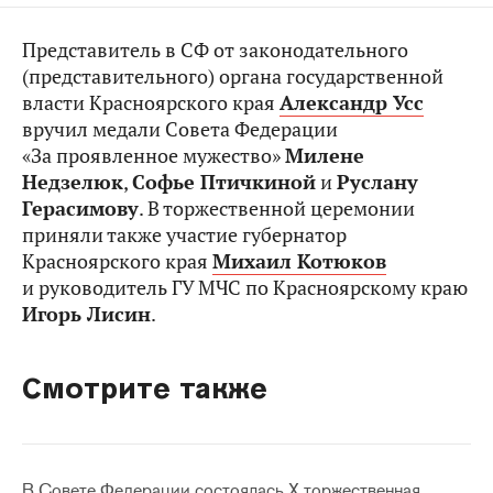
Представитель в СФ от законодательного
(представительного) органа государственной
власти Красноярского края
Александр Усс
вручил медали Совета Федерации
«За проявленное мужество»
Милене
Недзелюк
,
Софье Птичкиной
и
Руслану
Герасимову
. В торжественной церемонии
приняли также участие губернатор
Красноярского края
Михаил Котюков
и руководитель ГУ МЧС по Красноярскому краю
Игорь Лисин
.
Смотрите также
В Совете Федерации состоялась X торжественная