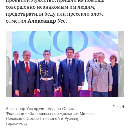
совершенно незнакомым им людям,
предотвратили беду или пресекли зло», —
отметил
Александр Усс
.
1
2
3
4
из
из
из
из
4
4
4
4
Александр Усс вручил медали Совета
Федерации «За проявленное мужество» Милене
Недзелюк, Софье Птичкиной и Руслану
Герасимову