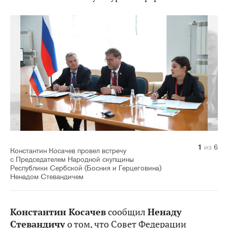
1
2
3
4
5
6
из
из
из
из
из
из
6
6
6
6
6
6
Константин Косачев провел встречу
с Председателем Народной скупщины
Республики Сербской (Босния и Герцеговина)
Ненадом Стевандичем
Константин Косачев
сообщил
Ненаду
Стевандичу
о том, что Совет Федерации