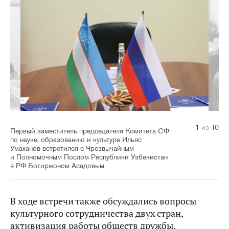
10
1
2
3
4
5
6
7
8
9
из
из
из
из
из
из
из
из
из
из
10
10
10
10
10
10
10
10
10
10
Первый заместитель председателя Комитета СФ
по науке, образованию и культуре Ильяс
Умаханов встретился с Чрезвычайным
и Полномочным Послом Республики Узбекистан
в РФ Ботиржоном Асадовым
В ходе встречи также обсуждались вопросы
культурного сотрудничества двух стран,
активизация работы обществ дружбы.