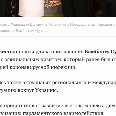
овета Федерации Валентины Матвиенко с Председателем Народного 
Индонезии Бамбангом Сусатьо
виенко
подтвердила приглашение
Бамбангу С
 с официальным визитом, который ранее был о
мией коронавирусной инфекции.
сь также актуальных региональных и междуна
туацию вокруг Украины.
ьо
приветствовал
развитие всего комплекса дву
ивизацию парламентского взаимодействия.