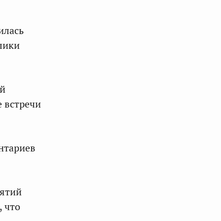
илась
лики
ый
е встречи
нтариев
иятий
 что