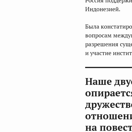
Россия поддержи
Индонезией.
Была констатиро
вопросам междун
разрешения сущ
и участие инсти
Наше дву
опираетс
дружеств
отношени
на повест