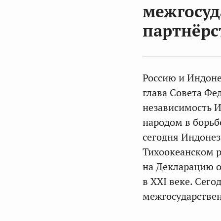
межгосуд
партнёрс
Россию и Индоне
глава Совета Фе
независимость И
народом в борьбе
сегодня Индонез
Тихоокеанском р
на Декларацию о
в XXI веке. Сего
межгосударствен