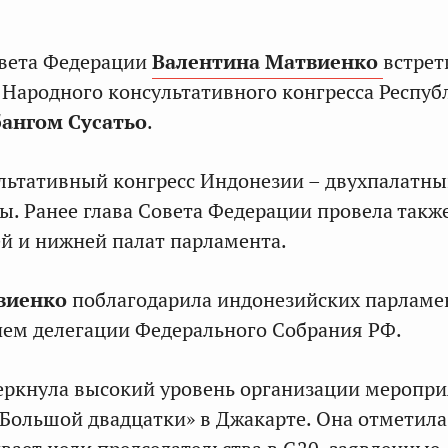
овета Федерации
Валентина Матвиенко
встрет
 Народного консультативного конгресса Респуб
ангом Сусатьо
.
льтативный конгресс Индонезии – двухпалатн
ы. Ранее глава Совета Федерации провела такж
ей и нижней палат парламента.
виенко
поблагодарила индонезийских парламе
ем делегации Федерального Собрания РФ.
еркнула высокий уровень организации меропр
Большой двадцатки» в Джакарте. Она отметила,