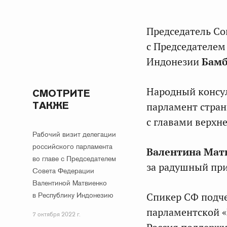
Председатель С
с Председателем
Индонезии
Бамб
Народный консу
СМОТРИТЕ
ТАКЖЕ
парламент стран
с главами верхн
Рабочий визит делегации
российского парламента
Валентина Мат
во главе с Председателем
за радушный при
Совета Федерации
Валентиной Матвиенко
в Республику Индонезию
Спикер СФ подч
парламентской «
7 октября 2022 г.