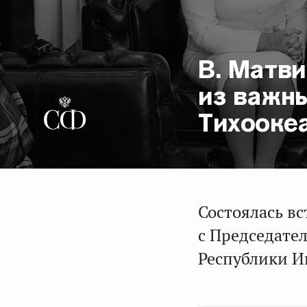
В. Матви
из важны
Тихооке
Состоялась в
с Председате
Республики И