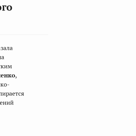
ого
азала
ла
ским
иенко
,
ско-
пирается
шений