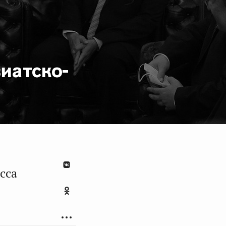
иатско-
сса