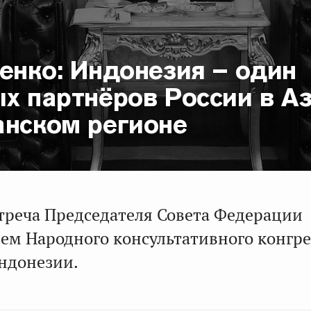
енко: Индонезия – один
х партнёров России в Аз
анском регионе
стреча Председателя Совета Федерации
лем Народного консультативного конгре
ндонезии.