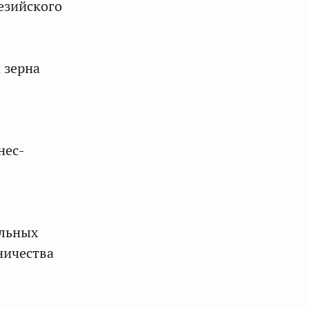
езийского
 зерна
нес-
ильных
ничества