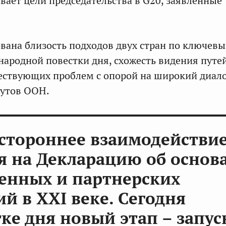
вает цели председательства в G20, заявленные
вана близость подходов двух стран по ключев
ародной повестки дня, схожесть видения путе
ествующих проблем с опорой на широкий диал
тутов ООН.
стороннее взаимодействи
я на Декларацию об основ
енных и партнерских
й в XXI веке. Сегодня
ке дня новый этап – запус