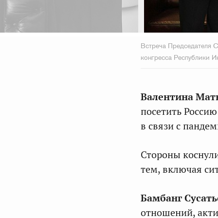
Встреча Председателя С
конгресса Республики 
Валентина Мат
посетить Россию
в связи с панде
Стороны коснули
тем, включая си
Бамбанг Сусат
отношений, акт