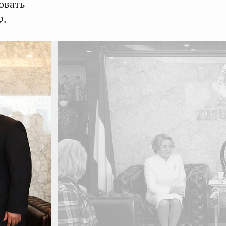
овать
Ф.