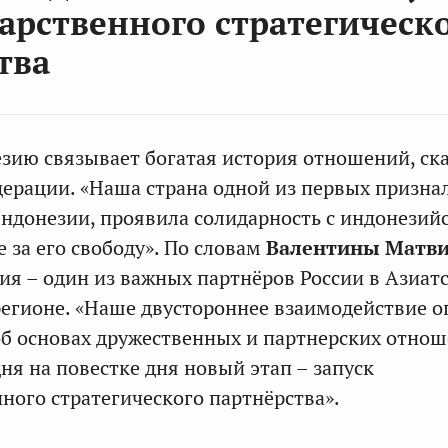
арственного стратегическ
тва
зию связывает богатая история отношений, ск
дерации. «Наша страна одной из первых призна
ндонезии, проявила солидарность с индонезий
 за его свободу». По словам
Валентины Матв
ия – один из важных партнёров России в Азиат
егионе. «Наше двустороннее взаимодействие о
б основах дружественных и партнерских отно
дня на повестке дня новый этап – запуск
ного стратегического партнёрства».