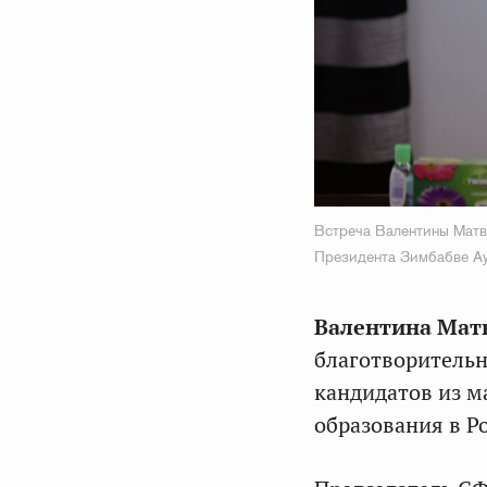
Встреча Валентины Матв
Президента Зимбабве А
Валентина Мат
благотворительн
кандидатов из м
образования в Р