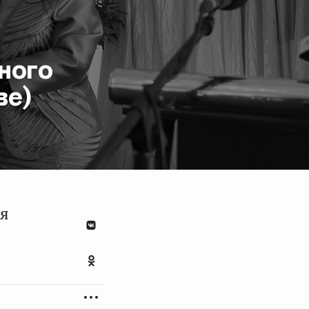
ного
ве)
ая