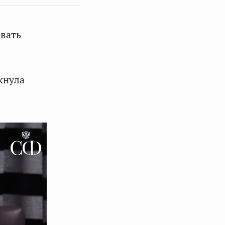
овать
кнула