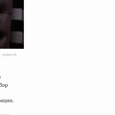
— супругой
у
бор
рации.