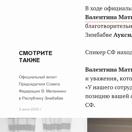
В ходе официаль
Валентина Мат
благотворительн
Зимбабве
Аукси
Спикер СФ наход
СМОТРИТЕ
ТАКЖЕ
Валентина Мат
Официальный визит
и уважения, кот
Председателя Совета
«У нашего сотру
Федерации В. Матвиенко
позицию вашей с
в Республику Зимбабве
СФ.
3 июня 2022 г.