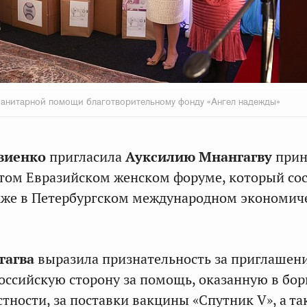
анитарной помощи благотворительному фонду «Ангел надежды»
виенко
пригласила
Ауксилию Мнангагву
прин
ртом Евразийском женском форуме, который со
также в Петербургском международном экономи
гагва
выразила признательность за приглашени
оссийскую сторону за помощь, оказанную в бор
стности, за поставки вакцины «Спутник V», а та