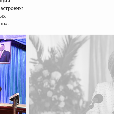
ации
Настроены
ных
ан».