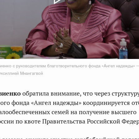
иенко с руководителем благотворительного фонда «Ангел надежды» 
уксиллией Мнангагвой
виенко
обратила внимание, что через структур
ого фонда «Ангел надежды» координируется от
алообеспеченных семей на получение высшего
оссии по квоте Правительства Российской Феде