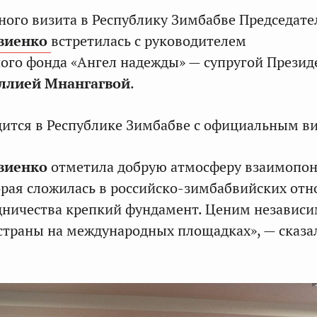
ного визита в Республику Зимбабве Председате
виенко
встретилась с руководителем
ого фонда «Ангел надежды» — супругой Презид
ллией Мнангагвой
.
ится в Республике Зимбабве с официальным в
виенко
отметила добрую атмосферу взаимопо
орая сложилась в российско-зимбабвийских от
дничества крепкий фундамент. Ценим независ
траны на международных площадках», — сказал