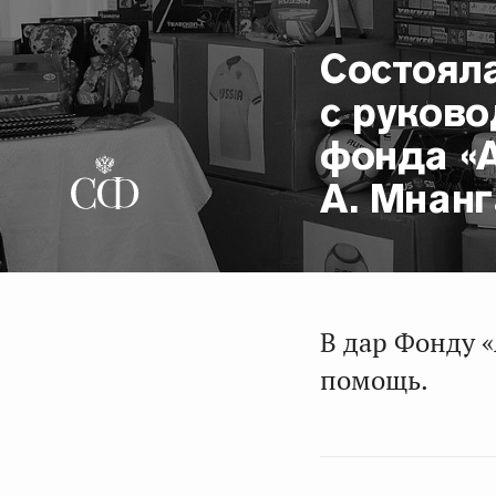
Состояла
с руков
фонда «
А. Мнанг
В дар Фонду 
помощь.