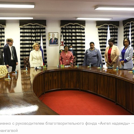
иенко с руководителем благотворительного фонда «Ангел надежды» 
нангагвой