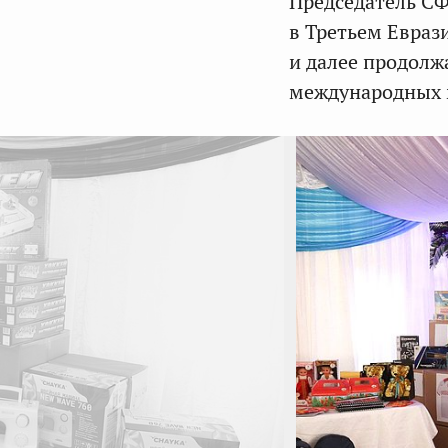
Председатель СФ
в Третьем Евраз
и далее продолж
международных м