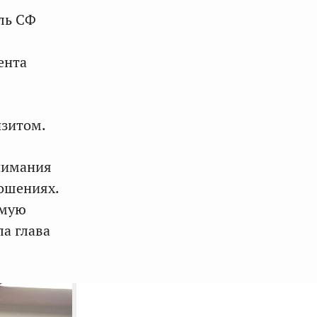
ль СФ
ента
изитом.
нимания
ношениях.
имую
а глава