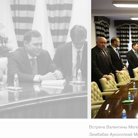
Встреча Валентины Матв
Зимбабве Ауксиллией М